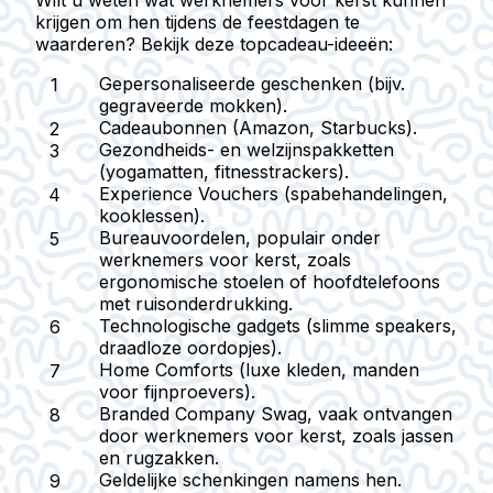
Wilt u weten wat werknemers voor kerst kunnen
krijgen om hen tijdens de feestdagen te
waarderen? Bekijk deze topcadeau-ideeën:
Gepersonaliseerde geschenken
(bijv.
gegraveerde mokken).
Cadeaubonnen
(Amazon, Starbucks).
Gezondheids- en welzijnspakketten
(yogamatten, fitnesstrackers).
Experience Vouchers
(spabehandelingen,
kooklessen).
Bureauvoordelen
, populair onder
werknemers voor kerst, zoals
ergonomische stoelen of hoofdtelefoons
met ruisonderdrukking.
Technologische gadgets
(slimme speakers,
draadloze oordopjes).
Home Comforts
(luxe kleden, manden
voor fijnproevers).
Branded Company Swag, vaak ontvangen
door werknemers voor kerst, zoals jassen
en rugzakken.
Geldelijke schenkingen
namens hen.