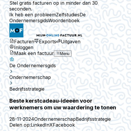
Stel gratis facturen op in minder dan 30
seconden.
Ik heb een probleem
Zelfstudies
De
Ondernemersgids
Woordenboek
Facturen
Exports
Uitgaven
Inloggen
Maak een factuur
Menu
De Ondernemersgids
Ondernemerschap
Bedrijfsstrategie
Beste kerstcadeau-ideeën voor
werknemers om uw waardering te tonen
28-11-2024
Ondernemerschap
Bedrijfsstrategie
Delen op:
LinkedIn
X
Facebook