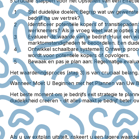
5 Cruciale Stappen voor het Opstellen van een Effectiev
Stel duidelijke doelen:
Begrijp wat uw gewenste r
bedrijf na uw vertrek?
Identificeer potentiële kopers of transitiepaden:
werknemers? Als je vroeg weet wat je opties zij
Evalueer de waarde van je bedrijf:
Huur een waa
marktomstandigheden te beoordelen. Een duidel
Ontwikkel schaalbare systemen:
Ontwerp proces
wordt voor potentiële kopers of opvolgers.
Bewaak en pas je plan aan:
Regelmatige evalua
Het waarderingsproces (stap 3) is van cruciaal belang
Wanneer Moet U Beginnen met het Plannen van Uw Bedr
Het beste moment om je bedrijfs exit strategie te plan
duidelijkheid creëren - dit alles maakt je bedrijf beter
Als u uw exitplan uitstelt, riskeert u een lagere waar