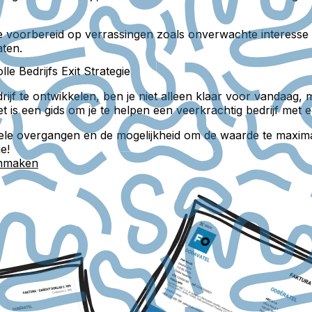
 je voorbereid op verrassingen zoals onverwachte interesse
ten.
e Bedrijfs Exit Strategie
drijf te ontwikkelen, ben je niet alleen klaar voor vandaag,
 het is een gids om je te helpen een veerkrachtig bedrijf m
, soepele overgangen en de mogelijkheid om de waarde te max
e!
anmaken