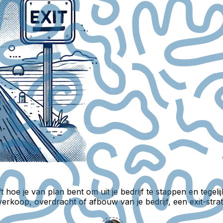
jft hoe je van plan bent om uit je bedrijf te stappen en tegeli
rkoop, overdracht of afbouw van je bedrijf, een exit-strate