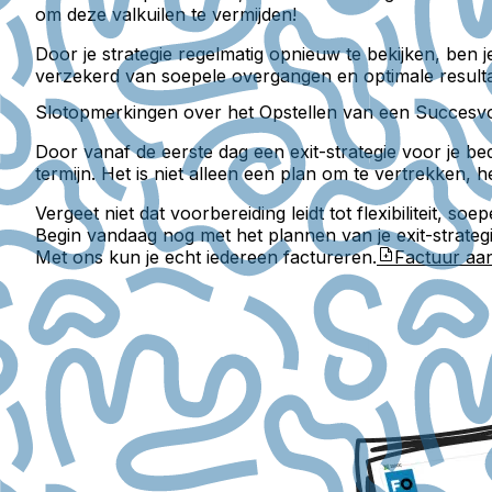
om deze valkuilen te vermijden!
Door je strategie regelmatig opnieuw te bekijken, ben
verzekerd van soepele overgangen en optimale resulta
Slotopmerkingen over het Opstellen van een Succesvoll
Door vanaf de eerste dag een exit-strategie voor je be
termijn. Het is niet alleen een plan om te vertrekken,
Vergeet niet dat voorbereiding leidt tot flexibiliteit
Begin vandaag nog met het plannen van je exit-strategi
Met ons kun je echt iedereen factureren.
Factuur a