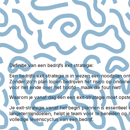
Definitie van een bedrijfs exit strategie:
Een bedrijfs exit strategie is in wezen een noodplan
Zonder zo'n plan lopen bedrijven het risico op onderw
voor het einde over het hoofd - maak die fout niet!
Waarom je vanaf dag één een exit-strategie moet opste
Je exit-strategie vanaf het begin plannen is essentiee
langetermijndoelen, helpt je team voor te bereiden op 
volledige levenscyclus van een bedrijf.