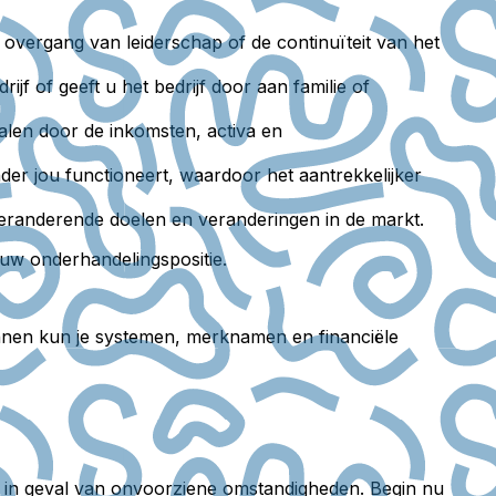
e overgang van leiderschap of de continuïteit van het
jf of geeft u het bedrijf door aan familie of
alen door de inkomsten, activa en
er jou functioneert, waardoor het aantrekkelijker
veranderende doelen en veranderingen in de markt.
 uw onderhandelingspositie.
lannen kun je systemen, merknamen en financiële
gen in geval van onvoorziene omstandigheden. Begin nu