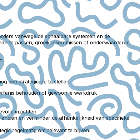
esteerders vanwege de schaalbare systemen en de
h aan te passen, groeikansen missen of onderwaarderen
n.
g een strategie op te stellen:
jfserfenis behouden of gewoon je werkdruk
volle inzichten.
anciën en verminder de afhankelijkheid van specifieke
gie regelmatig om relevant te blijven.