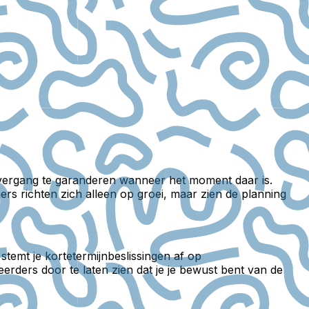
overgang te garanderen wanneer het moment daar is.
rs richten zich alleen op groei, maar zien de planning
stemt je kortetermijnbeslissingen af op
erders door te laten zien dat je je bewust bent van de