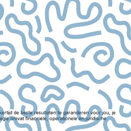
jkertijd de beste resultaten te garanderen voor jou, je
gie omvat financiële, operationele en juridische