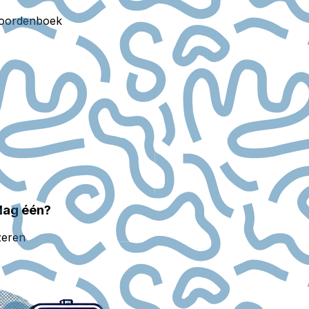
oordenboek
 dag één?
zeren