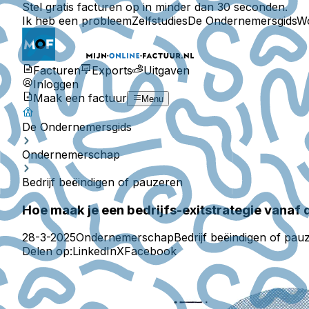
Stel gratis facturen op in minder dan 30 seconden.
Ik heb een probleem
Zelfstudies
De Ondernemersgids
W
Facturen
Exports
Uitgaven
Inloggen
Maak een factuur
Menu
De Ondernemersgids
Ondernemerschap
Bedrijf beëindigen of pauzeren
Hoe maak je een bedrijfs-exitstrategie vanaf
28-3-2025
Ondernemerschap
Bedrijf beëindigen of pau
Delen op:
LinkedIn
X
Facebook