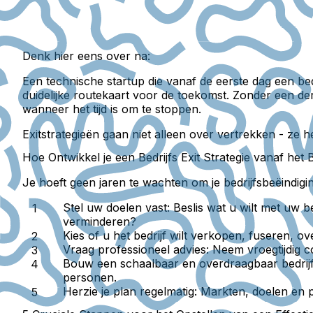
Denk hier eens over na:
Een technische startup die vanaf de eerste dag een bed
duidelijke routekaart voor de toekomst. Zonder een d
wanneer het tijd is om te stoppen.
Exitstrategieën gaan niet alleen over vertrekken - ze h
Hoe Ontwikkel je een Bedrijfs Exit Strategie vanaf het 
Je hoeft geen jaren te wachten om je bedrijfsbeëindig
Stel uw doelen vast:
Beslis wat u wilt met uw b
verminderen?
Kies of u het bedrijf wilt verkopen, fuseren, ov
Vraag professioneel advies:
Neem vroegtijdig co
Bouw een schaalbaar en overdraagbaar bedrijf
personen.
Herzie je plan regelmatig:
Markten, doelen en pe