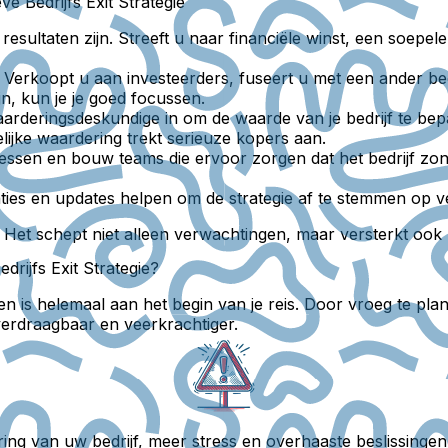
e Bedrijfs Exit Strategie
esultaten zijn. Streeft u naar financiële winst, een soepel
Verkoopt u aan investeerders, fuseert u met een ander bedri
n, kun je je goed focussen.
rderingsdeskundige in om de waarde van je bedrijf te bep
ijke waardering trekt serieuze kopers aan.
sen en bouw teams die ervoor zorgen dat het bedrijf zond
ties en updates helpen om de strategie af te stemmen op 
. Het schept niet alleen verwachtingen, maar versterkt ook
ijfs Exit Strategie?
nen is helemaal aan het begin van je reis. Door vroeg te p
 overdraagbaar en veerkrachtiger.
dering van uw bedrijf, meer stress en overhaaste beslissin