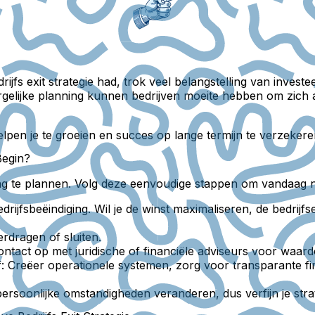
rijfs exit strategie had, trok veel belangstelling van inv
ergelijke planning kunnen bedrijven moeite hebben om zic
elpen je te groeien en succes op lange termijn te verzekere
Begin?
ing te plannen. Volg deze eenvoudige stappen om vandaag no
edrijfsbeëindiging. Wil je de winst maximaliseren, de bedri
erdragen of sluiten.
ntact op met juridische of financiële adviseurs voor waarde
:
Creëer operationele systemen, zorg voor transparante fin
rsoonlijke omstandigheden veranderen, dus verfijn je strate