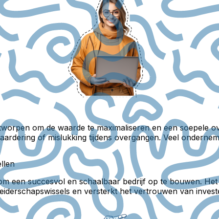
 ontworpen om de waarde te maximaliseren en een soepele 
aardering of mislukking tijdens overgangen. Veel onderneme
llen
l om een succesvol en schaalbaar bedrijf op te bouwen. Het 
leiderschapswissels en versterkt het vertrouwen van investe