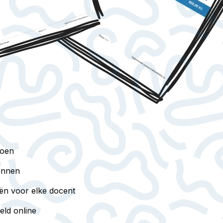
doen
kennen
eën voor elke docent
eld online