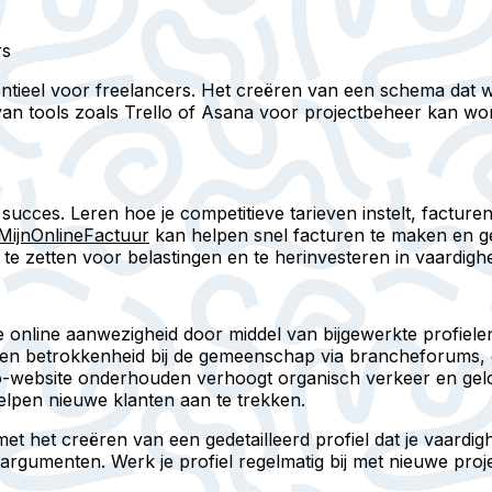
rs
entieel voor freelancers. Het creëren van een schema dat we
n tools zoals Trello of Asana voor projectbeheer kan wor
 succes. Leren hoe je competitieve tarieven instelt, facturen
MijnOnlineFactuur
kan helpen snel facturen te maken en ge
 te zetten voor belastingen en te herinvesteren in vaardig
online aanwezigheid door middel van bijgewerkte profielen
 en betrokkenheid bij de gemeenschap via brancheforums,
io-website onderhouden verhoogt organisch verkeer en gel
lpen nieuwe klanten aan te trekken.
het creëren van een gedetailleerd profiel dat je vaardighe
argumenten. Werk je profiel regelmatig bij met nieuwe proj