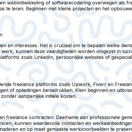
en webontwikkeling of softwarecodering overwegen als fr
sis te leren. Beginnen met kleine projecten en het opbouwen
en
 en interesses. Het is cruciaal om te bepalen welke dienste
tief werk, kunnen deze vaardigheden worden omgezet in lucra
 platforms zoals LinkedIn, persoonlijke websites of gespeci
ende freelance platforms zoals Upwork, Fiverr en Freelance
ingen of opleidingen benadrukken. Klein beginnen en uitbrei
zonder aanzienlijke initiële kosten.
len van freelance contracten. Deelname aan professionele 
elancen, kunnen waardevolle contacten en werkaanbiedinge
 benaderen en op maat gemaakte werkvoorbeelden te presen