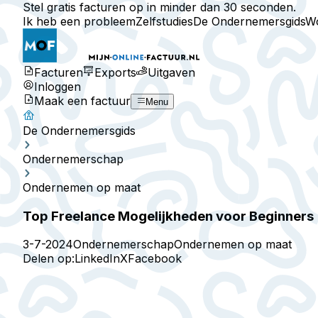
Stel gratis facturen op in minder dan 30 seconden.
Ik heb een probleem
Zelfstudies
De Ondernemersgids
W
Facturen
Exports
Uitgaven
Inloggen
Maak een factuur
Menu
De Ondernemersgids
Ondernemerschap
Ondernemen op maat
Top Freelance Mogelijkheden voor Beginners
3-7-2024
Ondernemerschap
Ondernemen op maat
Delen op:
LinkedIn
X
Facebook