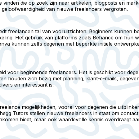
vinden die op zoek zijn naar artikelen, blogposts en marke
 geloofwaardigheid van nieuwe freelancers vergroten.
edt freelancen tal van vooruitzichten. Beginners kunnen b
kkeling. Het gebruik van platforms zoals Behance om hun w
Canva kunnen zelfs degenen met beperkte initiële ontwerpke
kheid voor beginnende freelancers. Het is geschikt voor de
nten houden zich bezig met planning, klant-e-mails, gegeven
vers en interessant is.
ls freelance mogelijkheden, vooral voor degenen die uitblin
egg Tutors stellen nieuwe freelancers in staat om contact
en inkomen biedt, maar ook waardevolle kennis overdraagt a