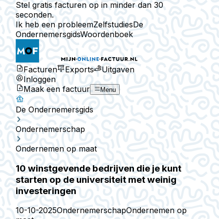
Stel gratis facturen op in minder dan 30
seconden.
Ik heb een probleem
Zelfstudies
De
Ondernemersgids
Woordenboek
Facturen
Exports
Uitgaven
Inloggen
Maak een factuur
Menu
De Ondernemersgids
Ondernemerschap
Ondernemen op maat
10 winstgevende bedrijven die je kunt
starten op de universiteit met weinig
investeringen
10-10-2025
Ondernemerschap
Ondernemen op