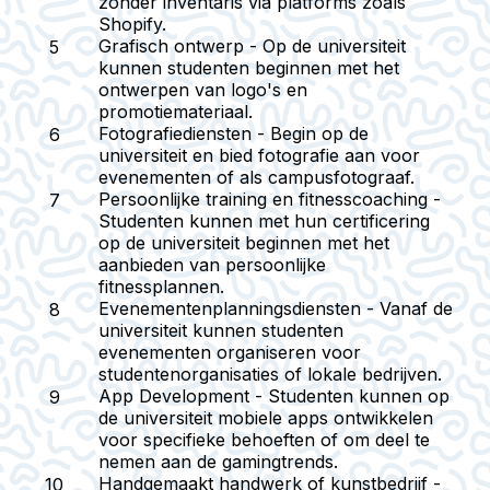
zonder inventaris via platforms zoals
Shopify.
Grafisch ontwerp
- Op de universiteit
kunnen studenten beginnen met het
ontwerpen van logo's en
promotiemateriaal.
Fotografiediensten
- Begin op de
universiteit en bied fotografie aan voor
evenementen of als campusfotograaf.
Persoonlijke training en fitnesscoaching
-
Studenten kunnen met hun certificering
op de universiteit beginnen met het
aanbieden van persoonlijke
fitnessplannen.
Evenementenplanningsdiensten
- Vanaf de
universiteit kunnen studenten
evenementen organiseren voor
studentenorganisaties of lokale bedrijven.
App Development
- Studenten kunnen op
de universiteit mobiele apps ontwikkelen
voor specifieke behoeften of om deel te
nemen aan de gamingtrends.
Handgemaakt handwerk of kunstbedrijf
-