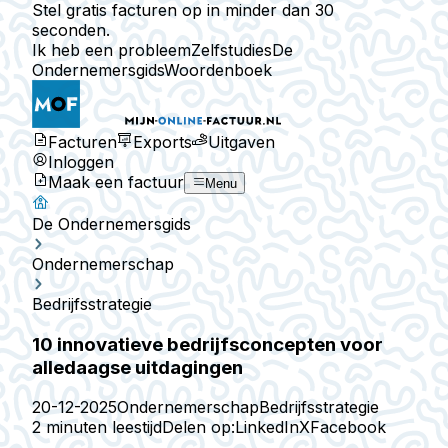
Stel gratis facturen op in minder dan 30
seconden.
Ik heb een probleem
Zelfstudies
De
Ondernemersgids
Woordenboek
Facturen
Exports
Uitgaven
Inloggen
Maak een factuur
Menu
De Ondernemersgids
Ondernemerschap
Bedrijfsstrategie
10 innovatieve bedrijfsconcepten voor
alledaagse uitdagingen
20-12-2025
Ondernemerschap
Bedrijfsstrategie
2 minuten leestijd
Delen op:
LinkedIn
X
Facebook