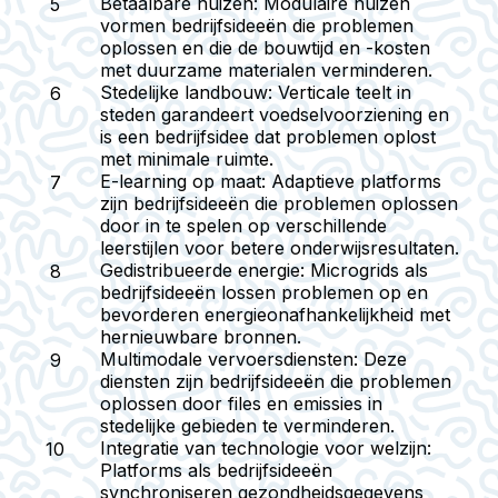
Betaalbare huizen:
Modulaire huizen
vormen bedrijfsideeën die problemen
oplossen en die de bouwtijd en -kosten
met duurzame materialen verminderen.
Stedelijke landbouw:
Verticale teelt in
steden garandeert voedselvoorziening en
is een bedrijfsidee dat problemen oplost
met minimale ruimte.
E-learning op maat:
Adaptieve platforms
zijn bedrijfsideeën die problemen oplossen
door in te spelen op verschillende
leerstijlen voor betere onderwijsresultaten.
Gedistribueerde energie:
Microgrids als
bedrijfsideeën lossen problemen op en
bevorderen energieonafhankelijkheid met
hernieuwbare bronnen.
Multimodale vervoersdiensten:
Deze
diensten zijn bedrijfsideeën die problemen
oplossen door files en emissies in
stedelijke gebieden te verminderen.
Integratie van technologie voor welzijn:
Platforms als bedrijfsideeën
synchroniseren gezondheidsgegevens