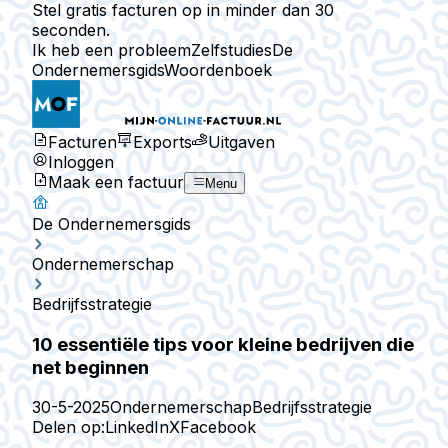
Stel gratis facturen op in minder dan 30
seconden.
Ik heb een probleem
Zelfstudies
De
Ondernemersgids
Woordenboek
Facturen
Exports
Uitgaven
Inloggen
Maak een factuur
Menu
De Ondernemersgids
Ondernemerschap
Bedrijfsstrategie
10 essentiële tips voor kleine bedrijven die
net beginnen
30-5-2025
Ondernemerschap
Bedrijfsstrategie
Delen op:
LinkedIn
X
Facebook