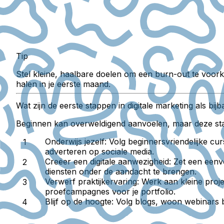
Tip
Stel kleine, haalbare doelen om een burn-out te voork
halen in je eerste maand.
Wat zijn de eerste stappen in digitale marketing als bij
Beginnen kan overweldigend aanvoelen, maar deze stap
Onderwijs jezelf:
Volg beginnersvriendelijke cu
adverteren op sociale media.
Creëer een digitale aanwezigheid:
Zet een eenvo
diensten onder de aandacht te brengen.
Verwerf praktijkervaring:
Werk aan kleine proje
proefcampagnes voor je portfolio.
Blijf op de hoogte:
Volg blogs, woon webinars b