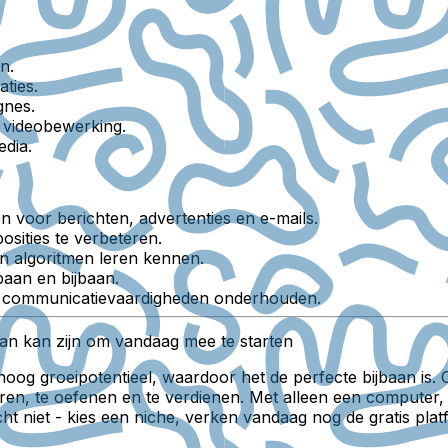
n.
ties.
gnes.
videobewerking.
dia.
 voor berichten, advertenties en e-mails.
ities te verbeteren.
n algoritmen leren kennen.
baan en bijbaan.
le communicatievaardigheden onderhouden.
aan kan zijn om vandaag mee te starten
en hoog groeipotentieel, waardoor het de perfecte bijbaan is
eren, te oefenen en te verdienen. Met alleen een computer, 
iet - kies een niche, verken vandaag nog de gratis platfor