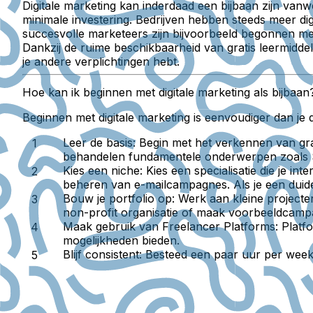
Digitale marketing kan inderdaad een bijbaan zijn vanw
minimale investering. Bedrijven hebben steeds meer dig
succesvolle marketeers zijn bijvoorbeeld begonnen met 
Dankzij de ruime beschikbaarheid van gratis leermiddel
je andere verplichtingen hebt.
Hoe kan ik beginnen met digitale marketing als bijbaan
Beginnen met digitale marketing is eenvoudiger dan je 
Leer de basis:
Begin met het verkennen van gra
behandelen fundamentele onderwerpen zoals 
Kies een niche:
Kies een specialisatie die je in
beheren van e-mailcampagnes. Als je een duidel
Bouw je portfolio op:
Werk aan kleine projecten
non-profit organisatie of maak voorbeeldcamp
Maak gebruik van Freelancer Platforms:
Platfo
mogelijkheden bieden.
Blijf consistent:
Besteed een paar uur per week 