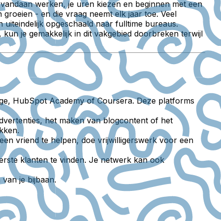
ral vandaan werken, je uren kiezen en beginnen met een
groeien - en die vraag neemt elk jaar toe. Veel
 uiteindelijk opgeschaald naar fulltime bureaus.
 kun je gemakkelijk in dit vakgebied doorbreken terwijl
rage, HubSpot Academy of Coursera. Deze platforms
-advertenties, het maken van blogcontent of het
ekken.
een vriend te helpen, doe vrijwilligerswerk voor een
erste klanten te vinden. Je netwerk kan ook
van je bijbaan.