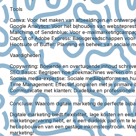
Tools
Canva:
Voor het maken van afbeeldingen en ontwerpe
Google Analytics:
Voor het bijhouden van websitepresta
Mailchimp of Sendinblue:
Voor e-mailmarketingcampa
CapCut of Adobe Express:
Basisgereedschappen voor 
Hootsuite of Buffer:
Planning en beheer van sociale me
Vaardigheden
Copywriting:
Boeiende en overtuigende inhoud schrijven
SEO Basics:
Begrijpen hoe zoekmachines werken om pos
Sociale media-expertise:
Sociale mediaplatforms en hu
Time Management:
Effectief jongleren met je primaire 
Communicatie met klanten:
Duidelijke en professione
Conclusie: Waarom digitale marketing de perfecte bijb
Digitale marketing biedt flexibiliteit, lage kosten en e
marketingervaring hebt, er is een duidelijk pad om te l
het opbouwen van een gestage inkomstenstroom. Wacht n
marketing!