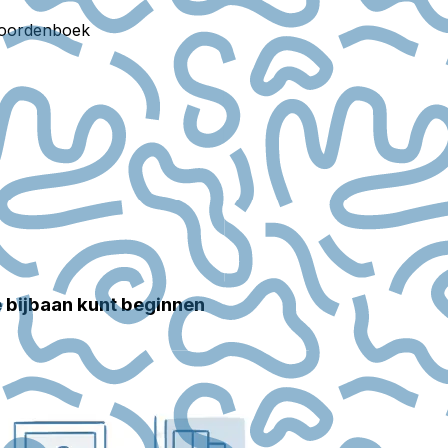
oordenboek
e bijbaan kunt beginnen