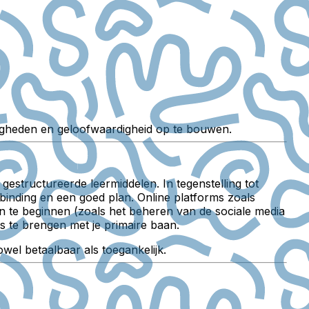
rdigheden en geloofwaardigheid op te bouwen.
 gestructureerde leermiddelen. In tegenstelling tot
erbinding en een goed plan. Online platforms zoals
n te beginnen (zoals het beheren van de sociale media
ans te brengen met je primaire baan.
wel betaalbaar als toegankelijk.