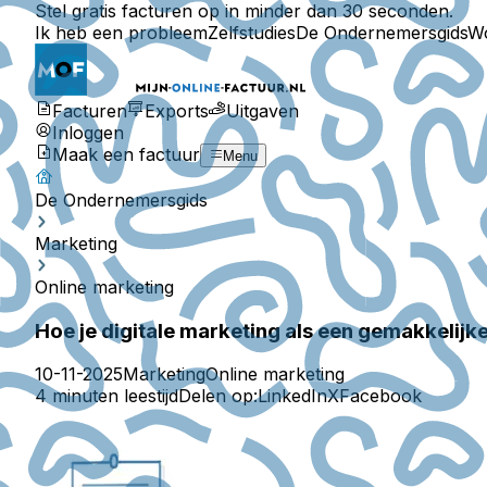
Stel gratis facturen op in minder dan 30 seconden.
Ik heb een probleem
Zelfstudies
De Ondernemersgids
W
Facturen
Exports
Uitgaven
Inloggen
Maak een factuur
Menu
De Ondernemersgids
Marketing
Online marketing
Hoe je digitale marketing als een gemakkelijk
10-11-2025
Marketing
Online marketing
4 minuten leestijd
Delen op:
LinkedIn
X
Facebook