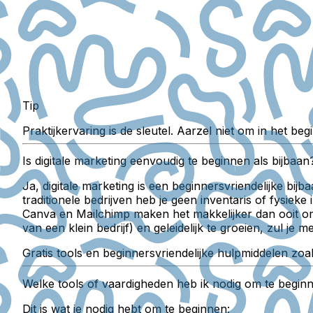
Tip
Praktijkervaring is de sleutel. Aarzel niet om in het
Is digitale marketing eenvoudig te beginnen als bijbaan
Ja, digitale marketing is een beginnersvriendelijke bijb
traditionele bedrijven heb je geen inventaris of fysiek
Canva en Mailchimp maken het makkelijker dan ooit om 
van een klein bedrijf) en geleidelijk te groeien, zul je
Gratis tools en beginnersvriendelijke hulpmiddelen zoa
Welke tools of vaardigheden heb ik nodig om te beginne
Dit is wat je nodig hebt om te beginnen: