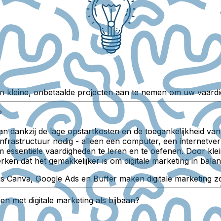
 begin kleine, onbetaalde projecten aan te nemen om uw vaa
?
aan dankzij de lage opstartkosten en de toegankelijkheid van
e infrastructuur nodig - alleen een computer, een internetv
essentiële vaardigheden te leren en te oefenen. Door klei
 merken dat het gemakkelijker is om digitale marketing in bal
ls Canva, Google Ads en Buffer maken digitale marketing zo
n met digitale marketing als bijbaan?