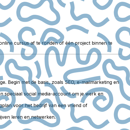
nline cursus af te ronden of één project binnen te
ge. Begin met de basis, zoals SEO, e-mailmarketing en
en speciaal social media-account om je werk en
plan voor het bedrijf van een vriend of
ijven leren en netwerken.