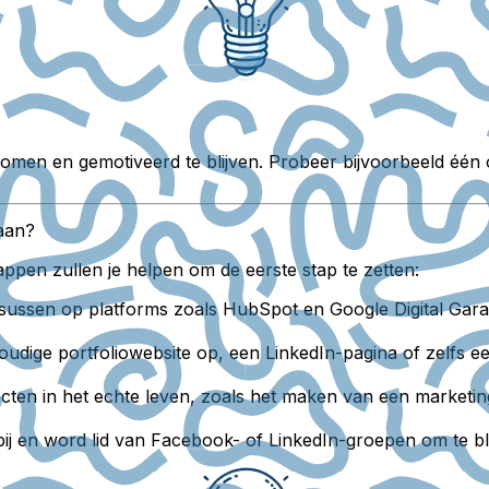
omen en gemotiveerd te blijven. Probeer bijvoorbeeld één o
baan?
pen zullen je helpen om de eerste stap te zetten:
rsussen op platforms zoals HubSpot en Google Digital Gara
udige portfoliowebsite op, een LinkedIn-pagina of zelfs e
cten in het echte leven, zoals het maken van een marketing
ij en word lid van Facebook- of LinkedIn-groepen om te bl