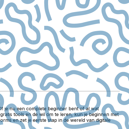
. Of je nu een complete beginner bent of al wat
gratis tools en de wil om te leren, kun je beginnen met
ms en zet je eerste stap in de wereld van digitale