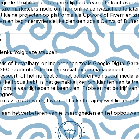
ege de flexibiliteit en toegankelijkheid ervan. Je kunt ove
itale marketeers nodig om hun online aanwezigheid te laten 
kleine projecten op platforms als Upwork of Fiverr en zijn
en en beginnersvriendelijke diensten zoals Canva of Buffer,
?
denkt. Volg deze stappen:
tis of betaalbare online bronnen zoals Google Digital Ga
SEO, contentmarketing en social media management.
teresseert, of het nu gaat om het beheren van social media
ijke focus hebt, is het gemakkelijker om klanten aan te tr
 om je vaardigheden te laten zien. Probeer het bedrijf van 
agnes.
rms zoals Upwork, Fiverr of LinkedIn zijn geweldig om je e
aan het verbeteren van je vaardigheden en het opbouwen 