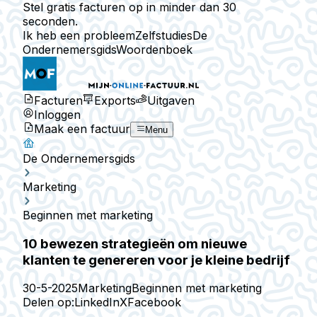
Stel gratis facturen op in minder dan 30
seconden.
Ik heb een probleem
Zelfstudies
De
Ondernemersgids
Woordenboek
Facturen
Exports
Uitgaven
Inloggen
Maak een factuur
Menu
De Ondernemersgids
Marketing
Beginnen met marketing
10 bewezen strategieën om nieuwe
klanten te genereren voor je kleine bedrijf
30-5-2025
Marketing
Beginnen met marketing
Delen op:
LinkedIn
X
Facebook