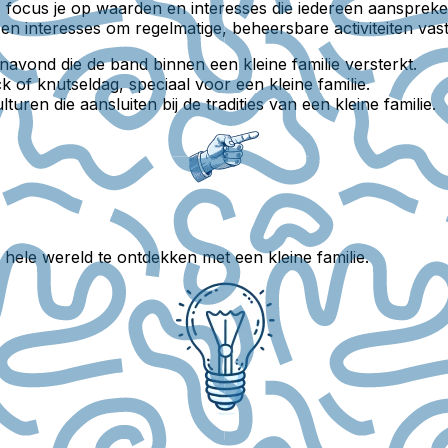
lie, focus je op waarden en interesses die iedereen aanspr
n interesses om regelmatige, beheersbare activiteiten vast 
avond die de band binnen een kleine familie versterkt.
ck of knutseldag, speciaal voor een kleine familie.
uren die aansluiten bij de tradities van een kleine familie.
hele wereld te ontdekken met een kleine familie.