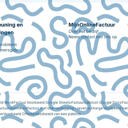
uning en
MijnOnlineFactuur
Over het bedrijf
ingen
Neem contact met ons op
 probleem
mersgids
eld Word
Factuur Voorbeeld Google Sheets
Factuursjabloon Google Docs
Fac
actuur
Voorbeeldfactuur met btw-verlegging – reverse charge
Voorbeeld bet
tw
Voorbeeld Offerte
Voorbeeld van een pakbon