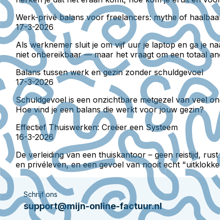
Werk-privé balans voor freelancers: mythe of haalbaa
17-3-2026
Als werknemer sluit je om vijf uur je laptop en ga je n
niet onbereikbaar — maar het vraagt om een totaal and
Balans tussen werk en gezin zonder schuldgevoel
17-3-2026
Schuldgevoel is een onzichtbare metgezel van veel ond
Hoe vind je een balans die werkt voor jouw gezin?
Effectief Thuiswerken: Creëer een Systeem
16-3-2026
De verleiding van een thuiskantoor – geen reistijd, rus
en privéleven, en een gevoel van nooit echt "uitklokke
Schrijf ons
support@mijn-online-factuur.nl