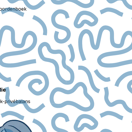
oordenboek
lie
k-privébalans