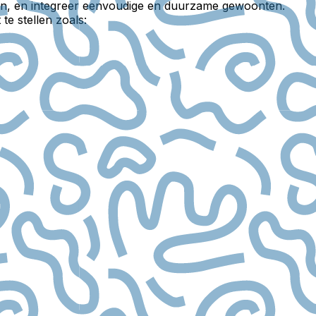
eken, en integreer eenvoudige en duurzame gewoonten.
te stellen zoals: