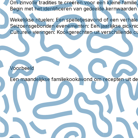
Om zinvolle tradities te creëren voor een kleine fami
Begin met het identificeren van gedeelde kernwaarden e
Wekelijkse rituelen:
Een spelletjesavond of een verhalen
Seizoensgebonden evenementen:
Een jaarlijkse pickni
Culturele vieringen:
Kookgerechten uit verschillende cult
Voorbeeld
Een maandelijkse familiekookavond om recepten uit de 