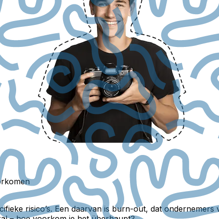
orkomen
ecifieke risico’s. Een daarvan is burn-out, dat onderneme
oral – hoe voorkom je het überhaupt?