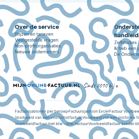
Over de service
Onderste
Prijzen en tarieven
handleid
Veelgestelde vragen
Zelfstudies
Non-profitorganisaties
Ik heb een
Nieuwe ondernemers
De Onderne
Sinds 2010 bij u
Factuursjablonen per beroep
Factuursjabloon Excel
Factuur Voorbe
Voorbeeld van een voorschotfactuur
Voorbeeld van een proforma f
Voorbeeldfactuur met btw – btw-factuur
Voorbeeldfactuur zonder b