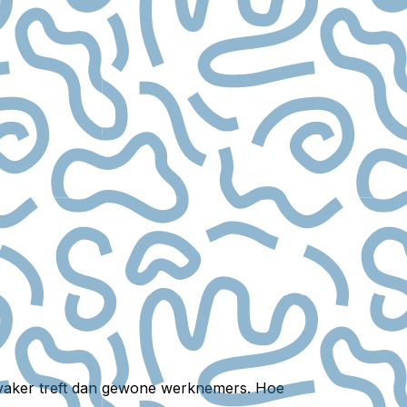
rs vaker treft dan gewone werknemers. Hoe