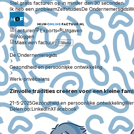
Stel gratis facturen op in minder dan 30 seconden.
Ik heb een probleem
Zelfstudies
De Ondernemersgids
W
Facturen
Exports
Uitgaven
Inloggen
Maak een factuur
Menu
De Ondernemersgids
Gezondheid en persoonlijke ontwikkeling
Werk-privébalans
Zinvolle tradities creëren voor een kleine fami
21-5-2025
Gezondheid en persoonlijke ontwikkeling
Wer
Delen op:
LinkedIn
X
Facebook