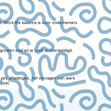
lad. Work-life balance is voor ondernemers
oeien snel en je voelt je overweldigd.
 zijn: afleidingen, het vervagen van werk
opzet.