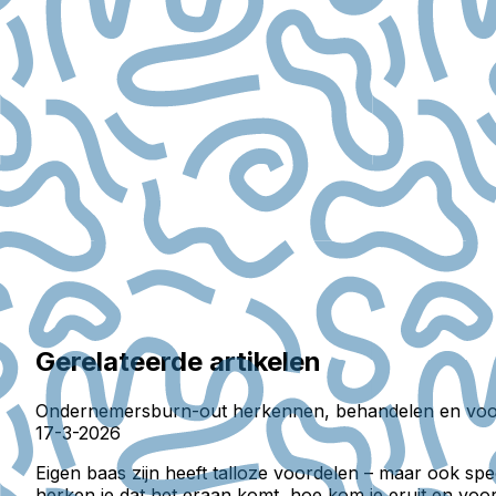
Gerelateerde artikelen
Ondernemersburn-out herkennen, behandelen en vo
17-3-2026
Eigen baas zijn heeft talloze voordelen – maar ook sp
herken je dat het eraan komt, hoe kom je eruit en vo