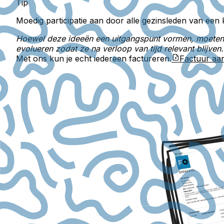
Tip
Moedig participatie aan door alle gezinsleden van een kl
Hoewel deze ideeën een uitgangspunt vormen, moeten de
evolueren zodat ze na verloop van tijd relevant blijven.
Met ons kun je echt iedereen factureren.
Factuur a