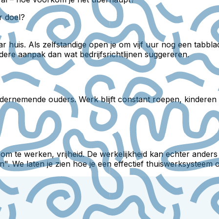
r doel?
aar huis. Als zelfstandige open je om vijf uur nog een tabb
ere aanpak dan wat bedrijfsrichtlijnen suggereren.
ernemende ouders. Werk blijft constant roepen, kinderen gr
t om te werken, vrijheid. De werkelijkheid kan echter anders
n". We laten je zien hoe je een effectief thuiswerksysteem 