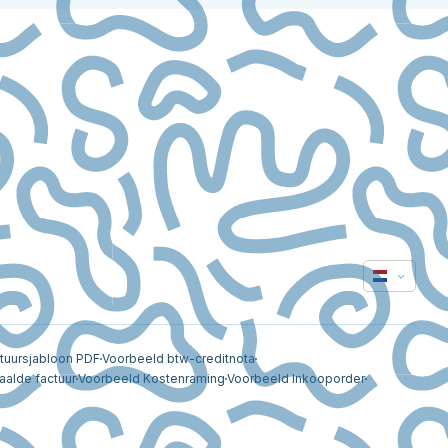
tuursjabloon PDF
Voorbeeld btw-creditnota
aalde factuur
Voorbeeld Kostenraming
Voorbeeld Inkooporder