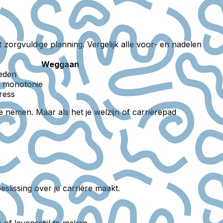
 zorgvuldige planning. Vergelijk alle voor- en nadelen
Weggaan
eden
of monotonie
ress
e nemen. Maar als het je welzijn of carrièrepad
eslissing over je carrière maakt.
of levensstijl te maken.