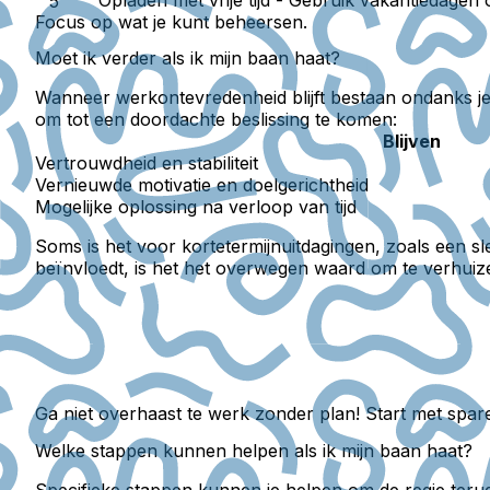
Focus op wat je kunt beheersen.
Moet ik verder als ik mijn baan haat?
Wanneer werkontevredenheid blijft bestaan ondanks je i
om tot een doordachte beslissing te komen:
Blijven
Vertrouwdheid en stabiliteit
Vernieuwde motivatie en doelgerichtheid
Mogelijke oplossing na verloop van tijd
Soms is het voor kortetermijnuitdagingen, zoals een sl
beïnvloedt, is het het overwegen waard om te verhuiz
Ga niet overhaast te werk zonder plan! Start met sparen 
Welke stappen kunnen helpen als ik mijn baan haat?
Specifieke stappen kunnen je helpen om de regie terug