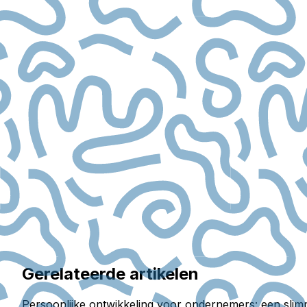
Gerelateerde artikelen
Persoonlijke ontwikkeling voor ondernemers: een slim