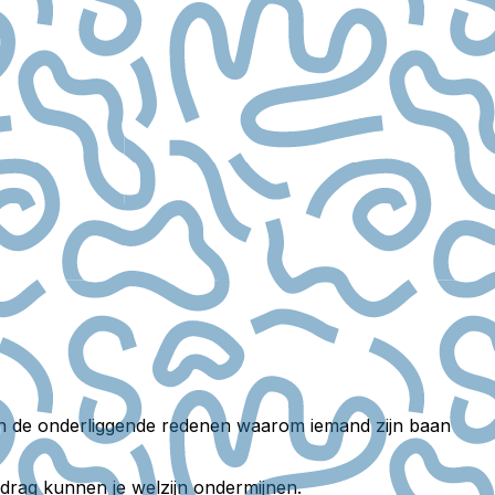
 van de onderliggende redenen waarom iemand zijn baan
edrag kunnen je welzijn ondermijnen.