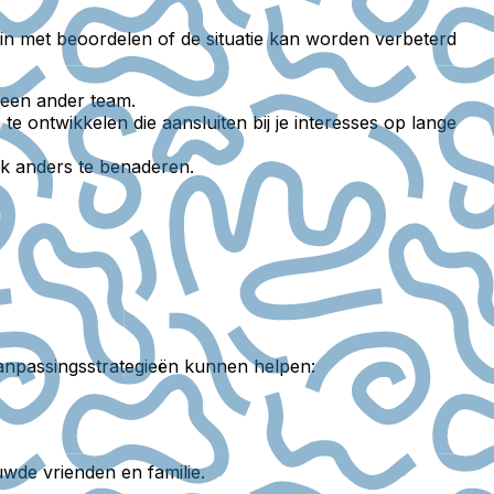
egin met beoordelen of de situatie kan worden verbeterd
 een ander team.
 ontwikkelen die aansluiten bij je interesses op lange
rk anders te benaderen.
e aanpassingsstrategieën kunnen helpen:
wde vrienden en familie.