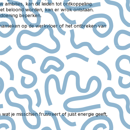
 ambities, kan dit leiden tot ontkoppeling.
niet beloond worden, kan er wrok ontstaan.
voldoening beperken.
e dynamieken op de werkvloer of het ontbreken van
n wat je misschien frustreert of juist energie geeft,