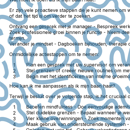
Er zijn vele proactieve stappen die je kunt nemen om w
of dat het tijd is om verder te zoeken.
Ontvang een gesprek met je manager
- Bespreek werkd
Zoek professionele groei binnen je functie
- Neem deel 
termijn.
Verander je mindset
- Dagboeken bijhouden, therapie o
Onmiddellijke actiestappen om te nemen:
Plan een gesprek met uw supervisor om veran
Stel grenzen of creëer nieuwe routines om met
Begin met het identificeren van interne groeimo
Hoe kan ik me aanpassen als ik mijn baan haat?
Terwijl je besluit over je volgende stap, is het crucia
Beoefen mindfulness
- Doe eenvoudige ademhal
Stel duidelijke grenzen
- Bepaal wanneer je wer
Vier kleine overwinningen
- Zoek momenten van 
Maak gebruik van ondersteunende systemen
-
Opladen met vrije tijd
- Gebruik vakantiedagen o