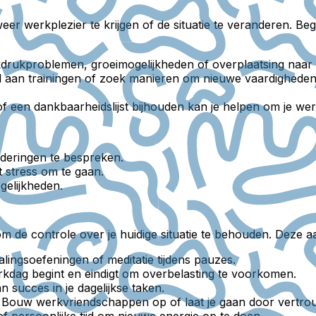
eer werkplezier te krijgen of de situatie te veranderen. B
rukproblemen, groeimogelijkheden of overplaatsing naar
aan trainingen of zoek manieren om nieuwe vaardigheden te
f een dankbaarheidslijst bijhouden kan je helpen om je we
deringen te bespreken.
 stress om te gaan.
gelijkheden.
al om de controle over je huidige situatie te behouden. Dez
ingsoefeningen of meditatie tijdens pauzes.
kdag begint en eindigt om overbelasting te voorkomen.
succes in je dagelijkse taken.
 Bouw werkvriendschappen op of laat je gaan door vertrou
f persoonlijke tijd om nieuwe energie op te doen.