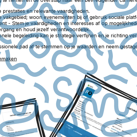
prestaties en relevante vaardigheden.
e vakgebied; woon evenementen bij of gebruik sociale plat
ent
- Stem je vaardigheden en interesses af op mogelijkhe
ergang en houd jezelf verantwoordelijk.
nele begeleiding kan je strategie verfijnen en je richting ver
essionele pad af te stemmen op je waarden en neem gestage
anmaken