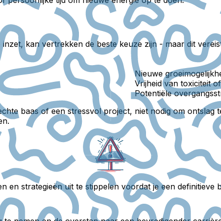
nzet, kan vertrekken de beste keuze zijn - maar dit vereist
Nieuwe groeimogelijkh
Vrijheid van toxiciteit 
Potentiële overgangsst
echte baas of een stressvol project, niet nodig om ontslag t
en.
en strategieën uit te stippelen voordat je een definitieve b
 te nemen en de overstap naar een bevredigender carrière 