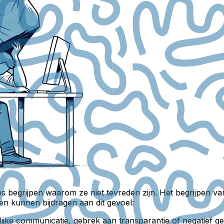
ies begrijpen waarom ze niet tevreden zijn. Het begrijpen
ren kunnen bijdragen aan dit gevoel:
ijke communicatie, gebrek aan transparantie of negatief g