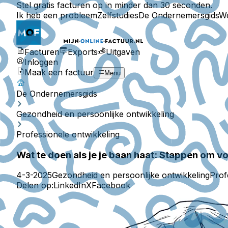
Stel gratis facturen op in minder dan 30 seconden.
Ik heb een probleem
Zelfstudies
De Ondernemersgids
W
Facturen
Exports
Uitgaven
Inloggen
Maak een factuur
Menu
De Ondernemersgids
Gezondheid en persoonlijke ontwikkeling
Professionele ontwikkeling
Wat te doen als je je baan haat: Stappen om v
4-3-2025
Gezondheid en persoonlijke ontwikkeling
Prof
Delen op:
LinkedIn
X
Facebook