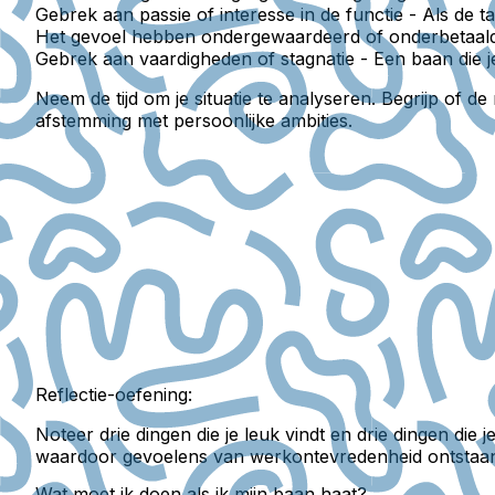
Gebrek aan passie of interesse in de functie
- Als de t
Het gevoel hebben ondergewaardeerd of onderbetaal
Gebrek aan vaardigheden of stagnatie
- Een baan die je
Neem de tijd om je situatie te analyseren. Begrijp of d
afstemming met persoonlijke ambities.
Reflectie-oefening:
Noteer drie dingen die je leuk vindt en drie dingen die je
waardoor gevoelens van werkontevredenheid ontstaa
Wat moet ik doen als ik mijn baan haat?