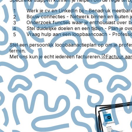
Werk je cv en LinkedIn bij
- Benadruk meetbare 
Bouw connecties
- Netwerk binnen en buiten j
Onderzoek functies waar je enthousiast over b
Stel duidelijke doelen en een tijdlijn
- Plan je ov
Vraag hulp aan een loopbaancoach
- Professio
Stel een persoonlijk loopbaanactieplan op om je prof
termijn.
Met ons kun je echt iedereen factureren.
Factuur a