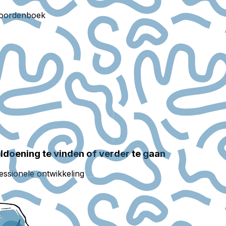
oordenboek
oldoening te vinden of verder te gaan
essionele ontwikkeling