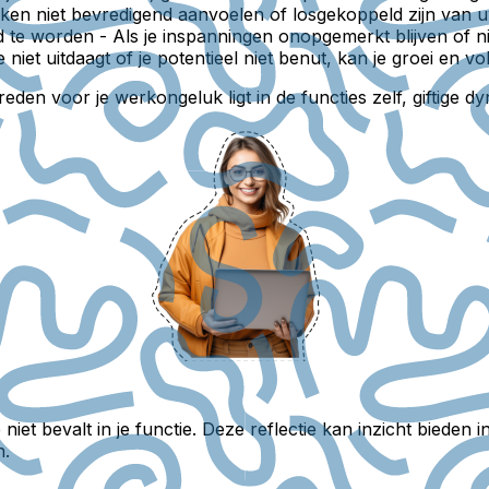
aken niet bevredigend aanvoelen of losgekoppeld zijn van uw
d te worden
- Als je inspanningen onopgemerkt blijven of 
 niet uitdaagt of je potentieel niet benut, kan je groei en 
e reden voor je werkongeluk ligt in de functies zelf, giftig
 niet bevalt in je functie. Deze reflectie kan inzicht bieden i
n.