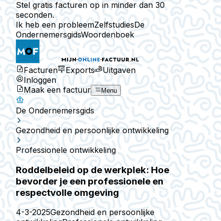
Stel gratis facturen op in minder dan 30
seconden.
Ik heb een probleem
Zelfstudies
De
Ondernemersgids
Woordenboek
Facturen
Exports
Uitgaven
Inloggen
Maak een factuur
Menu
De Ondernemersgids
Gezondheid en persoonlijke ontwikkeling
Professionele ontwikkeling
Roddelbeleid op de werkplek: Hoe
bevorder je een professionele en
respectvolle omgeving
4-3-2025
Gezondheid en persoonlijke