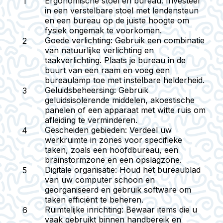
Ergonomische stoel en bureau
: Investeer
in een verstelbare stoel met lendensteun
en een bureau op de juiste hoogte om
fysiek ongemak te voorkomen.
Goede verlichting
: Gebruik een combinatie
van natuurlijke verlichting en
taakverlichting. Plaats je bureau in de
buurt van een raam en voeg een
bureaulamp toe met instelbare helderheid.
Geluidsbeheersing
: Gebruik
geluidsisolerende middelen, akoestische
panelen of een apparaat met witte ruis om
afleiding te verminderen.
Gescheiden gebieden
: Verdeel uw
werkruimte in zones voor specifieke
taken, zoals een hoofdbureau, een
brainstormzone en een opslagzone.
Digitale organisatie
: Houd het bureaublad
van uw computer schoon en
georganiseerd en gebruik software om
taken efficiënt te beheren.
Ruimtelijke inrichting
: Bewaar items die u
vaak gebruikt binnen handbereik en