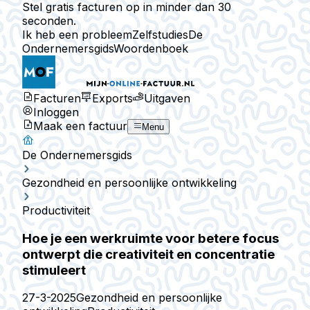
Stel gratis facturen op in minder dan 30
seconden.
Ik heb een probleem
Zelfstudies
De
Ondernemersgids
Woordenboek
Facturen
Exports
Uitgaven
Inloggen
Maak een factuur
Menu
De Ondernemersgids
Gezondheid en persoonlijke ontwikkeling
Productiviteit
Hoe je een werkruimte voor betere focus
ontwerpt die creativiteit en concentratie
stimuleert
27-3-2025
Gezondheid en persoonlijke