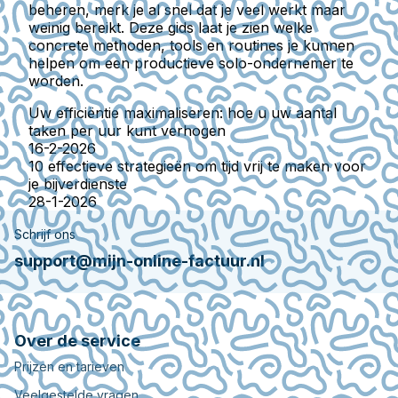
beheren, merk je al snel dat je veel werkt maar
weinig bereikt. Deze gids laat je zien welke
concrete methoden, tools en routines je kunnen
helpen om een productieve solo-ondernemer te
worden.
Uw efficiëntie maximaliseren: hoe u uw aantal
taken per uur kunt verhogen
16-2-2026
10 effectieve strategieën om tijd vrij te maken voor
je bijverdienste
28-1-2026
Schrijf ons
support@mijn-online-factuur.nl
Over de service
Prijzen en tarieven
Veelgestelde vragen