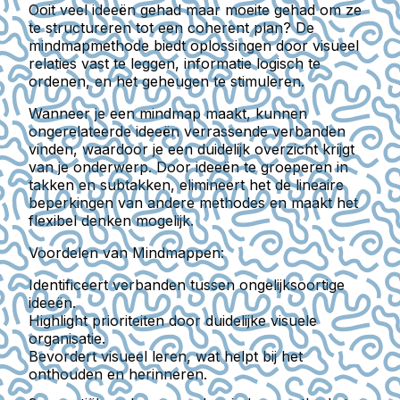
Ooit veel ideeën gehad maar moeite gehad om ze
te structureren tot een coherent plan? De
mindmapmethode biedt oplossingen door visueel
relaties vast te leggen, informatie logisch te
ordenen, en het geheugen te stimuleren.
Wanneer je een mindmap maakt, kunnen
ongerelateerde ideeën verrassende verbanden
vinden, waardoor je een duidelijk overzicht krijgt
van je onderwerp. Door ideeën te groeperen in
takken en subtakken, elimineert het de lineaire
beperkingen van andere methodes en maakt het
flexibel denken mogelijk.
Voordelen van Mindmappen:
Identificeert verbanden
tussen ongelijksoortige
ideeën.
Highlight prioriteiten
door duidelijke visuele
organisatie.
Bevordert visueel leren
, wat helpt bij het
onthouden en herinneren.