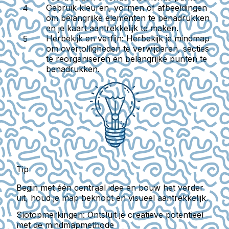
Gebruik kleuren, vormen of afbeeldingen
om belangrijke elementen te benadrukken
en je kaart aantrekkelijk te maken.
Herbekijk en verfijn:
Herbekijk je mindmap
om overtolligheden te verwijderen, secties
te reorganiseren en belangrijke punten te
benadrukken.
Tip
Begin met één centraal idee en bouw het verder
uit, houd je map beknopt en visueel aantrekkelijk.
Slotopmerkingen: Ontsluit je creatieve potentieel
met de mindmapmethode