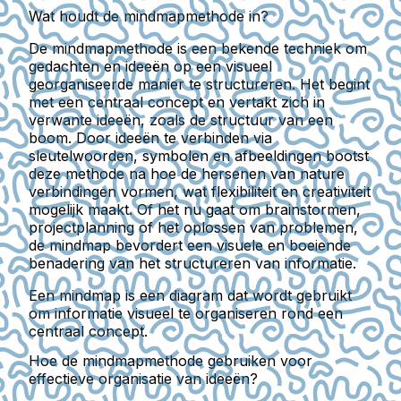
Wat houdt de mindmapmethode in?
De mindmapmethode is een bekende techniek om
gedachten en ideeën op een visueel
georganiseerde manier te structureren. Het begint
met een centraal concept en vertakt zich in
verwante ideeën, zoals de structuur van een
boom. Door ideeën te verbinden via
sleutelwoorden, symbolen en afbeeldingen bootst
deze methode na hoe de hersenen van nature
verbindingen vormen, wat flexibiliteit en creativiteit
mogelijk maakt. Of het nu gaat om brainstormen,
projectplanning of het oplossen van problemen,
de mindmap bevordert een visuele en boeiende
benadering van het structureren van informatie.
Een mindmap is een diagram dat wordt gebruikt
om informatie visueel te organiseren rond een
centraal concept.
Hoe de mindmapmethode gebruiken voor
effectieve organisatie van ideeën?