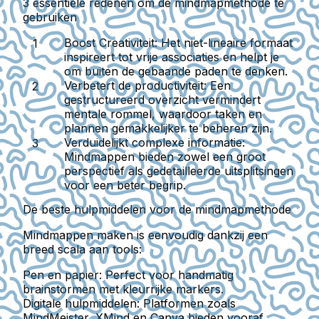
3 essentiële redenen om de mindmapmethode te
gebruiken
Boost Creativiteit:
Het niet-lineaire formaat
inspireert tot vrije associaties en helpt je
om buiten de gebaande paden te denken.
Verbetert de productiviteit:
Een
gestructureerd overzicht vermindert
mentale rommel, waardoor taken en
plannen gemakkelijker te beheren zijn.
Verduidelijkt complexe informatie:
Mindmappen bieden zowel een groot
perspectief als gedetailleerde uitsplitsingen
voor een beter begrip.
De beste hulpmiddelen voor de mindmapmethode
Mindmappen maken is eenvoudig dankzij een
breed scala aan tools:
Pen en papier:
Perfect voor handmatig
brainstormen met kleurrijke markers.
Digitale hulpmiddelen:
Platformen zoals
MindMeister, XMind en Canva bieden vooraf