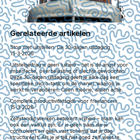
Gerelateerde artikelen
Stop met uitstellen: De 30-dagen uitdaging
15-3-2026
Uitstelgedrag is geen luiheid – het is de angst voor
imperfectie, overbelasting of slechte gewoonten.
Deze 30-dagen uitdaging geeft je elke dag een
specifieke micro-taak om de manier waarop je
werkt te veranderen. Geen theorie, alleen actie.
Complete productiviteitsgids voor freelancers
15-3-2026
Zelfstandig werken betekent vrijheid – maar kan
ook een valkuil zijn. Er is geen baas die je
controleert en geen vast schema dat je dag
structureert. Als je je tijd niet goed zelf weet te