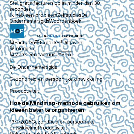
Stel gratis facturen op in minder dan 30
seconden.
Ik heb een probleem
Zelfstudies
De
Ondernemersgids
Woordenboek
Facturen
Exports
Uitgaven
Inloggen
Maak een factuur
Menu
De Ondernemersgids
Gezondheid en persoonlijke ontwikkeling
Productiviteit
Hoe de Mindmap-methode gebruiken om
ideeën beter te organiseren
13-1-2025
Gezondheid en persoonlijke
ontwikkeling
Productiviteit
Delen op:
LinkedIn
X
Facebook