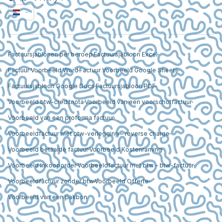
Factuursjablonen per beroep
Factuursjabloon Excel
Factuur Voorbeeld Word
Factuur Voorbeeld Google Sheets
Factuursjabloon Google Docs
Factuursjabloon PDF
Voorbeeld btw-creditnota
Voorbeeld van een voorschotfactuur
Voorbeeld van een proforma factuur
Voorbeeldfactuur met btw-verlegging – reverse charge
Voorbeeld betaalde factuur
Voorbeeld Kostenraming
Voorbeeld Inkooporder
Voorbeeldfactuur met btw – btw-factuur
Voorbeeldfactuur zonder btw
Voorbeeld Offerte
Voorbeeld van een pakbon