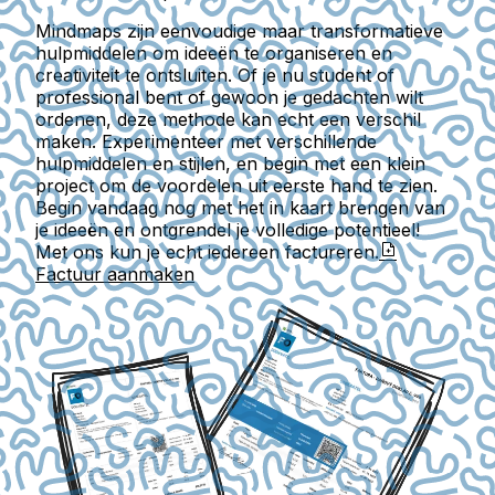
Mindmaps zijn eenvoudige maar transformatieve
hulpmiddelen om ideeën te organiseren en
creativiteit te ontsluiten. Of je nu student of
professional bent of gewoon je gedachten wilt
ordenen, deze methode kan echt een verschil
maken. Experimenteer met verschillende
hulpmiddelen en stijlen, en begin met een klein
project om de voordelen uit eerste hand te zien.
Begin vandaag nog met het in kaart brengen van
je ideeën en ontgrendel je volledige potentieel!
Met ons kun je echt iedereen factureren.
Factuur aanmaken