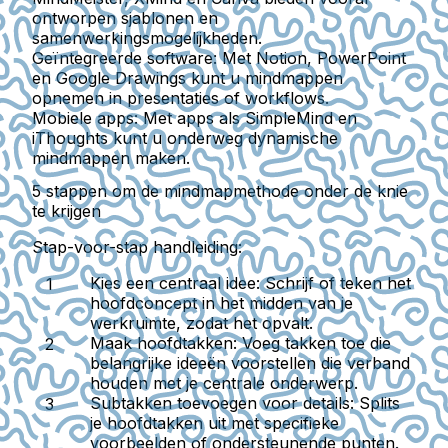
ontworpen sjablonen en
samenwerkingsmogelijkheden.
Geïntegreerde software:
Met Notion, PowerPoint
en Google Drawings kunt u mindmappen
opnemen in presentaties of workflows.
Mobiele apps:
Met apps als SimpleMind en
iThoughts kunt u onderweg dynamische
mindmappen maken.
5 stappen om de mindmapmethode onder de knie
te krijgen
Stap-voor-stap handleiding:
Kies een centraal idee:
Schrijf of teken het
hoofdconcept in het midden van je
werkruimte, zodat het opvalt.
Maak hoofdtakken:
Voeg takken toe die
belangrijke ideeën voorstellen die verband
houden met je centrale onderwerp.
Subtakken toevoegen voor details:
Splits
je hoofdtakken uit met specifieke
voorbeelden of ondersteunende punten.