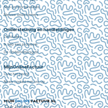
Non-profitorganisaties
Nieuwe ondernemers
Ondersteuning en handleidingen
Zelfstudies
Ik heb een probleem
De Ondernemersgids
MijnOnlineFactuur
Over het bedrijf
Neem contact met ons op
Sinds 2010 bij u