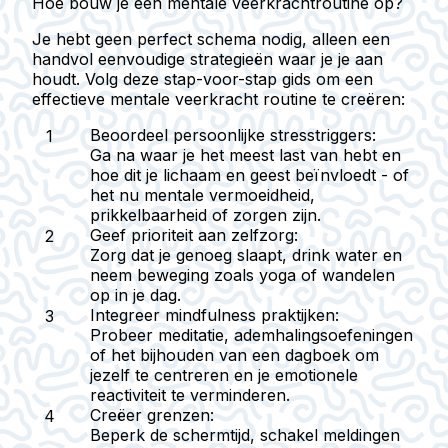
Hoe bouw je een mentale veerkrachtroutine op?
Je hebt geen perfect schema nodig, alleen een
handvol eenvoudige strategieën waar je je aan
houdt. Volg deze stap-voor-stap gids om een
effectieve mentale veerkracht routine te creëren:
Beoordeel persoonlijke stresstriggers:
Ga na waar je het meest last van hebt en
hoe dit je lichaam en geest beïnvloedt - of
het nu mentale vermoeidheid,
prikkelbaarheid of zorgen zijn.
Geef prioriteit aan zelfzorg:
Zorg dat je genoeg slaapt, drink water en
neem beweging zoals yoga of wandelen
op in je dag.
Integreer mindfulness praktijken:
Probeer meditatie, ademhalingsoefeningen
of het bijhouden van een dagboek om
jezelf te centreren en je emotionele
reactiviteit te verminderen.
Creëer grenzen:
Beperk de schermtijd, schakel meldingen