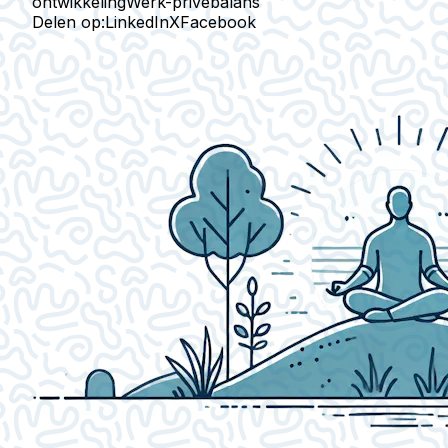
ontwikkeling
Werk-privébalans
Delen op:
LinkedIn
X
Facebook