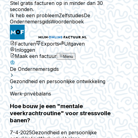
Stel gratis facturen op in minder dan 30
seconden.
Ik heb een probleem
Zelfstudies
De
Ondernemersgids
Woordenboek
Facturen
Exports
Uitgaven
Inloggen
Maak een factuur
Menu
De Ondernemersgids
Gezondheid en persoonlijke ontwikkeling
Werk-privébalans
Hoe bouw je een "mentale
veerkrachtroutine" voor stressvolle
banen?
7-4-2025
Gezondheid en persoonlijke