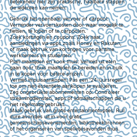
betekenen; hier zijn praktische, haalbare stappen
die iedereen kan nemen:
Gebruik het openbaar vervoer of carpool:
Verminder vervoerskosten door waar mogelijk te
fietsen, te lopen of te carpoolen.
Zoek kortingen en coupons:
Zoek naar
aanbiedingen via apps zoals Honey en Rakuten,
of maak gebruik van kortingen voor parttime
werknemers en studenten.
Plan maaltijden en kook thuis:
Vermijd uit eten
gaan door thuis maaltijden te bereiden en in bulk
in te kopen voor betere prijzen.
Vermijd impulsaankopen:
Pas een '24-uursregel'
toe om niet-essentiële aankopen te evalueren.
Zeg ongebruikte abonnementen op:
Controleer
streamingdiensten, apps of lidmaatschappen die u
niet regelmatig gebruikt.
Maak gebruik van gratis entertainmentopties:
Ruil
dure avondjes uit in voor gratis
gemeenschapsevenementen, bibliotheekbronnen
of het organiseren van spelletjesavonden thuis.