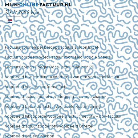
Sinds 2010 bij u
Factuursjablonen per beroep
Factuursjabloon Excel
Factuur Voorbeeld Word
Factuur Voorbeeld Google Sheets
Factuursjabloon Google Docs
Factuursjabloon PDF
Voorbeeld btw-creditnota
Voorbeeld van een voorschotfactuur
Voorbeeld van een proforma factuur
Voorbeeldfactuur met btw-verlegging – reverse charge
Voorbeeld betaalde factuur
Voorbeeld Kostenraming
Voorbeeld Inkooporder
Voorbeeldfactuur met btw – btw-factuur
Voorbeeldfactuur zonder btw
Voorbeeld Offerte
Voorbeeld van een pakbon