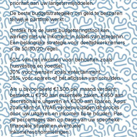
prioriteit aan uw langetermijndoelen.
De beste budgetstrategieën om geld te besparen
terwijl je parttime werkt
Ontdek hoe de juiste budgetteringstool kan
werken met uw inkomen, in plaats van ertegenin.
Een belangrijke strategie voor deeltijdwerknemers
is de 50/30/20-regel:
50% van het inkomen voor behoeften zoals
huisvesting en voedsel.
30% voor wensen zoals entertainment.
20% voor sparen of het aflossen van schulden.
Als u bijvoorbeeld €1.500 per maand verdient,
besteedt u €750 aan essentiële zaken, €450 aan
discretionaire uitgaven en €300 aan sparen. Apps
zoals Mint of YNAB vereenvoudigen dit proces
door uw uitgaven en inkomen bij te houden. Pas
de percentages aan op basis van uw specifieke
financiële situatie en eventuele
inkomensschommelingen.