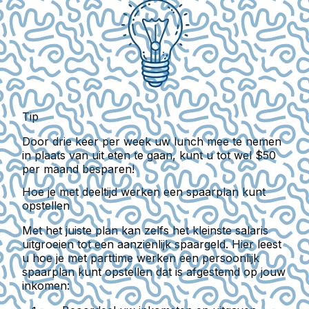
Tip
Door drie keer per week uw lunch mee te nemen
in plaats van uit eten te gaan, kunt u tot wel $50
per maand besparen!
Hoe je met deeltijd werken een spaarplan kunt
opstellen
Met het juiste plan kan zelfs het kleinste salaris
uitgroeien tot een aanzienlijk spaargeld. Hier leest
u hoe je met parttime werken een persoonlijk
spaarplan kunt opstellen dat is afgestemd op jouw
inkomen: