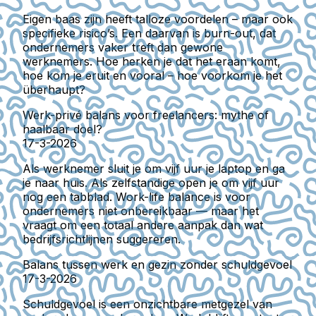
Eigen baas zijn heeft talloze voordelen – maar ook
specifieke risico’s. Een daarvan is burn-out, dat
ondernemers vaker treft dan gewone
werknemers. Hoe herken je dat het eraan komt,
hoe kom je eruit en vooral – hoe voorkom je het
überhaupt?
Werk-privé balans voor freelancers: mythe of
haalbaar doel?
17-3-2026
Als werknemer sluit je om vijf uur je laptop en ga
je naar huis. Als zelfstandige open je om vijf uur
nog een tabblad. Work-life balance is voor
ondernemers niet onbereikbaar — maar het
vraagt om een totaal andere aanpak dan wat
bedrijfsrichtlijnen suggereren.
Balans tussen werk en gezin zonder schuldgevoel
17-3-2026
Schuldgevoel is een onzichtbare metgezel van