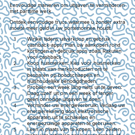
Eenvoudige manieren om uitgaven te verminderen
met parttime werk
Ontdek eenvoudige trucs waarmee u zonder extra
moeite meer geld in uw portemonnee houdt:
Winkel tijdens uitverkoop en gebruik
cashback-apps:
Plan uw aankopen rond
kortingen en gebruik apps zoals Rakuten
voor cashback.
Koop huismerken:
Kies voor huismerken
in plaats van merkproducten om te
besparen op boodschappen en
huishoudelijke benodigdheden.
Probeer een week lang niets uit te geven:
Daag uzelf uit om een week of langer
geen onnodige uitgaven te doen.
Verminder uw energieverbruik:
Verlaag uw
energierekening door elektronische
apparaten uit te schakelen en
energiezuinige apparaten te gebruiken.
Leen in plaats van te kopen:
Leen zelden