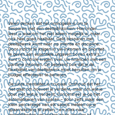
Velen denken dat het onmogelijk is om te
besparen met een deeltijdinkomen. Hieronder
leest u waarom het niet alleen mogelijk is, maar
ook heel goed haalbaar. Geld besparen met
deeltijdwerk komt neer op intentie en discipline.
Door inzicht te krijgen in uw inkomen en prioriteit
te geven aan essentiële uitgaven boven extra's,
kunt u controle krijgen over uw financiën met een
parttime inkomen. Dit betekent ook dat je de
flexibiliteit van deeltijdwerk moet benutten om je
budget effectiever te beheren.
De juiste mentaliteit is cruciaal. Onthoud dat het
niet gaat om hoeveel je verdient, maar om wat je
doet met wat je verdient. Concentreer je op het
automatiseren van sparen – door zelfs maar een
klein percentage van elk salaris meteen op je
spaarrekening te zetten – en zoek naar
mogelijkheden om kosten zoals vervoer of