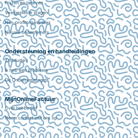
Prijzen en tarieven
Veelgestelde vragen
Non-profitorganisaties
Nieuwe ondernemers
Ondersteuning en handleidingen
Zelfstudies
Ik heb een probleem
De Ondernemersgids
MijnOnlineFactuur
Over het bedrijf
Neem contact met ons op