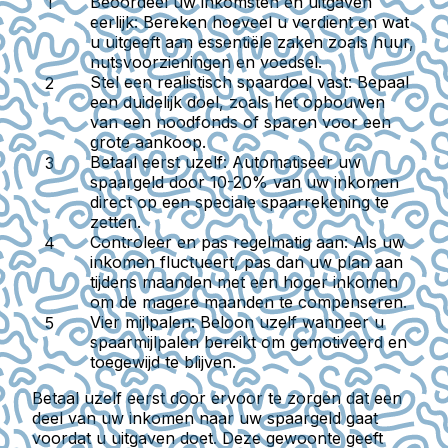
Beoordeel uw inkomsten en uitgaven
eerlijk:
Bereken hoeveel u verdient en wat
u uitgeeft aan essentiële zaken zoals huur,
nutsvoorzieningen en voedsel.
Stel een realistisch spaardoel vast:
Bepaal
een duidelijk doel, zoals het opbouwen
van een noodfonds of sparen voor een
grote aankoop.
Betaal eerst uzelf:
Automatiseer uw
spaargeld door 10-20% van uw inkomen
direct op een speciale spaarrekening te
zetten.
Controleer en pas regelmatig aan:
Als uw
inkomen fluctueert, pas dan uw plan aan
tijdens maanden met een hoger inkomen
om de magere maanden te compenseren.
Vier mijlpalen:
Beloon uzelf wanneer u
spaarmijlpalen bereikt om gemotiveerd en
toegewijd te blijven.
Betaal uzelf eerst door ervoor te zorgen dat een
deel van uw inkomen naar uw spaargeld gaat
voordat u uitgaven doet. Deze gewoonte geeft