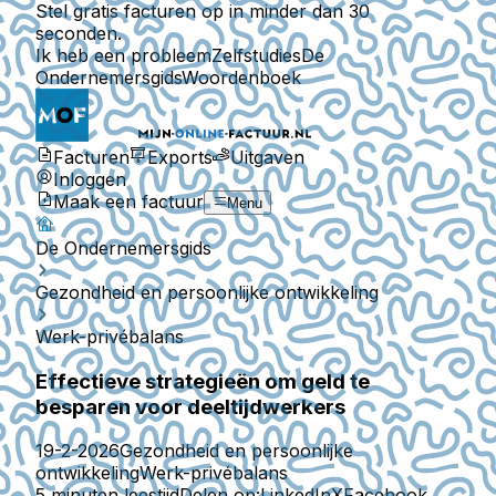
Stel gratis facturen op in minder dan 30
seconden.
Ik heb een probleem
Zelfstudies
De
Ondernemersgids
Woordenboek
Facturen
Exports
Uitgaven
Inloggen
Maak een factuur
Menu
De Ondernemersgids
Gezondheid en persoonlijke ontwikkeling
Werk-privébalans
Effectieve strategieën om geld te
besparen voor deeltijdwerkers
19-2-2026
Gezondheid en persoonlijke
ontwikkeling
Werk-privébalans
5 minuten leestijd
Delen op:
LinkedIn
X
Facebook