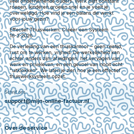
veel ondernemende ouders. Werk blijft constant
roepen, kinderen groeien snel en je voelt je
overweldigd. Hoe vind je een balans die werkt
voor jouw gezin?
Effectief Thuiswerken: Creëer een Systeem
16-3-2026
De verleiding van een thuiskantoor – geen reistijd,
rust om te werken, vrijheid. De werkelijkheid kan
echter anders zijn: afleidingen, het vervagen van
werk en privéleven, en een gevoel van nooit echt
"uitklokken". We laten je zien hoe je een effectief
thuiswerksysteem opzet.
Schrijf ons
support@mijn-online-factuur.nl
Over de service