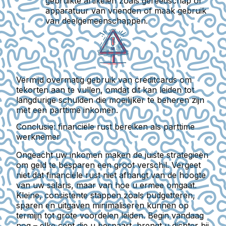
gebruikte artikelen zoals gereedschap of
apparatuur van vrienden of maak gebruik
van deelgemeenschappen.
Vermijd overmatig gebruik van creditcards om
tekorten aan te vullen, omdat dit kan leiden tot
langdurige schulden die moeilijker te beheren zijn
met een parttime inkomen.
Conclusie: financiële rust bereiken als parttime
werknemer
Ongeacht uw inkomen maken de juiste strategieën
om geld te besparen een groot verschil. Vergeet
niet dat financiële rust niet afhangt van de hoogte
van uw salaris, maar van hoe u ermee omgaat.
Kleine, consistente stappen zoals budgetteren,
sparen en uitgaven minimaliseren kunnen op
termijn tot grote voordelen leiden. Begin vandaag
nog – elke cent die u bespaart, brengt u dichter bij