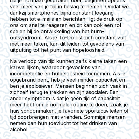
die je normaal gesproken doet, beginnen opeens
veel meer van je tijd in beslag te nemen. Omdat we
dankzij smartphones bijna constant toegang
hebben tot e-mails en berichten, ligt de druk op
ons om snel te reageren en dit kan ook een rol
spelen bij de ontwikkeling van het burn-
outsyndroom. Als je To-Do lijst zich constant vult
met meer taken, kan dit leiden tot gevoelens van
uitputting tot het punt van hopeloosheid.
Na verloop van tijd kunnen zelfs kleine taken een
karwei lijken, waardoor gevoelens van
incompetentie en hulpeloosheid toenemen. Als je
opgebrand bent, heb je veel minder capaciteit en
ben je explosiever. Mensen beginnen zich vaak in
zichzelf terug te trekken en zijn asocialer. Een
ander symptoom is dat je geen tijd of capaciteit
meer hebt om je normale routine te doen, zoals je
huis schoonmaken, je favoriete sportactiviteiten of
tijd doorbrengen met vrienden. Sommige mensen
nemen dan hun toevlucht tot het drinken van
alcohol.