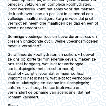
omega-3 vetzuren en complexe koolhydraten.
Door werkdruk komt het soms voor dat mensen
de lunch overslaan en pas laat in de avond een
volledige maaltijd nuttigen. Zorg ervoor dat je dit
vermijdt en neem drie maaltijden per dag en één of
twee tussendoortjes.
Sommige voedingsmiddelen bevorderen stress en
creëren ongezonde cycli. Welke voedingsmiddelen
moet je vermijden?
Geraffineerde koolhydraten en suikers
- hoewel
ze ons op korte termijn energie geven, maken ze
ons snel hongerig, wat leidt tot verhoogde
cortisolspiegels (het stresshormoon);
alcohol - zorgt ervoor dat er meer cortisol
vrijkomt in het lichaam, wat leidt tot verhoogde
eetlust, uitdroging en slechte insulinespiegels;
cafeïne - verhoogt het cortisolniveau en
vermindert de opname van adenosine, dat het
lichaam kalmeert.
Slaap