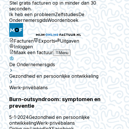
Stel gratis facturen op in minder dan 30
seconden.
Ik heb een probleem
Zelfstudies
De
Ondernemersgids
Woordenboek
Facturen
Exports
Uitgaven
Inloggen
Maak een factuur
Menu
De Ondernemersgids
Gezondheid en persoonlijke ontwikkeling
Werk-privébalans
Burn-outsyndroom: symptomen en
preventie
5-1-2024
Gezondheid en persoonlijke
ontwikkeling
Werk-privébalans
Delen op:
LinkedIn
X
Facebook