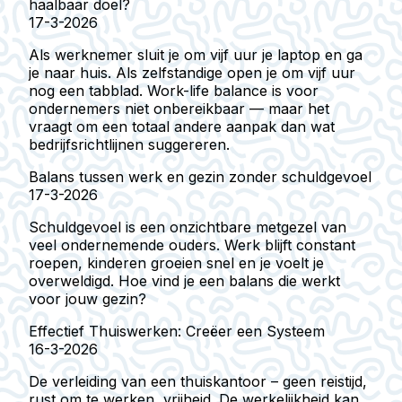
haalbaar doel?
17-3-2026
Als werknemer sluit je om vijf uur je laptop en ga
je naar huis. Als zelfstandige open je om vijf uur
nog een tabblad. Work-life balance is voor
ondernemers niet onbereikbaar — maar het
vraagt om een totaal andere aanpak dan wat
bedrijfsrichtlijnen suggereren.
Balans tussen werk en gezin zonder schuldgevoel
17-3-2026
Schuldgevoel is een onzichtbare metgezel van
veel ondernemende ouders. Werk blijft constant
roepen, kinderen groeien snel en je voelt je
overweldigd. Hoe vind je een balans die werkt
voor jouw gezin?
Effectief Thuiswerken: Creëer een Systeem
16-3-2026
De verleiding van een thuiskantoor – geen reistijd,
rust om te werken, vrijheid. De werkelijkheid kan