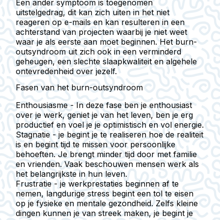
Een ander symptoom is
toegenomen
uitstelgedrag
, dit kan zich uiten in het niet
reageren op e-mails en kan resulteren in een
achterstand van projecten waarbij je niet weet
waar je als eerste aan moet beginnen. Het burn-
outsyndroom uit zich ook in een
verminderd
geheugen
, een slechte slaapkwaliteit en algehele
ontevredenheid over jezelf.
Fasen van het burn-outsyndroom
Enthousiasme
- In deze fase ben je enthousiast
over je werk, geniet je van het leven, ben je erg
productief en voel je je optimistisch en vol energie.
Stagnatie
- je begint je te realiseren hoe de realiteit
is en begint tijd te missen voor persoonlijke
behoeften. Je brengt minder tijd door met familie
en vrienden. Vaak beschouwen mensen werk als
het belangrijkste in hun leven.
Frustratie
- je werkprestaties beginnen af te
nemen, langdurige stress begint een tol te eisen
op je fysieke en mentale gezondheid. Zelfs kleine
dingen kunnen je van streek maken, je begint je