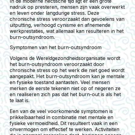
In de moderne hectische tijd ligt er een grote
nadruk op presteren, mensen zijn vaak overwerkt
en leven onder langdurige stress. Deze
chronische stress veroorzaakt dan gevoelens van
uitputting, verhoogd cynisme en afnemende
werkprestaties, wat allemaal kan resulteren in het
burn-outsyndroom.
Symptomen van het burn-outsyndroom
Volgens de
Wereldgezondheidsorganisatie wordt
het burn-outsyndroom veroorzaakt door
chronische stress op het werk die niet goed wordt
aangepakt
. Het burn-outsyndroom kan je mentale
en fysieke toestand aantasten. Veel mensen
merken de eerste tekenen niet op of negeren ze
en realiseren zich pas dat het burn-out is als het
te laat is.
Een van de veel voorkomende symptomen is
prikkelbaarheid in combinatie met mentale en
fysieke vermoeidheid.
Dit resulteert vaak in een
onvermogen om effectief te werken
. Activiteiten