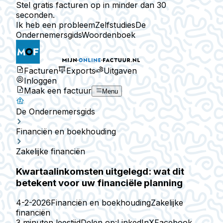
Stel gratis facturen op in minder dan 30
seconden.
Ik heb een probleem
Zelfstudies
De
Ondernemersgids
Woordenboek
Facturen
Exports
Uitgaven
Inloggen
Maak een factuur
Menu
De Ondernemersgids
Financiën en boekhouding
Zakelijke financiën
Kwartaalinkomsten uitgelegd: wat dit
betekent voor uw financiële planning
4-2-2026
Financiën en boekhouding
Zakelijke
financiën
3 minuten leestijd
Delen op:
LinkedIn
X
Facebook