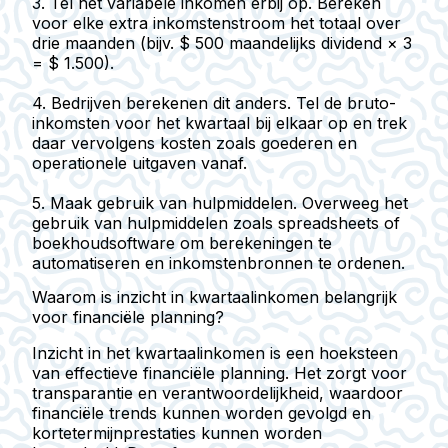
3.
Tel het variabele inkomen erbij op.
Bereken
voor elke extra inkomstenstroom het totaal over
drie maanden (bijv. $ 500 maandelijks dividend × 3
= $ 1.500).
4.
Bedrijven berekenen dit anders.
Tel de bruto-
inkomsten voor het kwartaal bij elkaar op en trek
daar vervolgens kosten zoals goederen en
operationele uitgaven vanaf.
5.
Maak gebruik van hulpmiddelen.
Overweeg het
gebruik van hulpmiddelen zoals spreadsheets of
boekhoudsoftware om berekeningen te
automatiseren en inkomstenbronnen te ordenen.
Waarom is inzicht in kwartaalinkomen belangrijk
voor financiële planning?
Inzicht in het kwartaalinkomen is een hoeksteen
van effectieve financiële planning. Het zorgt voor
transparantie en verantwoordelijkheid, waardoor
financiële trends kunnen worden gevolgd en
kortetermijnprestaties kunnen worden