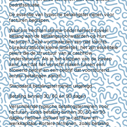
bedrijfssituatie.
De essentie van typische betalingstermijnen voor
facturen begrijpen
Waarom hechten slimme ondernemers zoveel
belang aan de betalingsvoorwaarden op hun
facturen? Deze voorwaarden zijn niet slechts
bureaucratische kleine lettertjes; het zijn essentiële
pijlers die de structuur van je cashflow
ondersteunen. Als je het klappen van de zweep
kent, kan dat het verschil maken tussen een
bloeiend bedrijf en een bedrijf dat voortdurend
achter betalingen aanzit.
Standaard betalingstermijnen uitgelegd
Betaling binnen 30, 60 en 90 dagen
Verschillende typische betalingstermijnen voor
facturen, zoals betaling binnen 30, 60 en 90
dagen, hebben invloed op je cashflow en
werkkapitaal. Kortere termijnen, zoals betaling