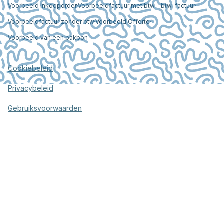
Voorbeeld Inkooporder
Voorbeeldfactuur met btw – btw-factuur
Voorbeeldfactuur zonder btw
Voorbeeld Offerte
Voorbeeld van een pakbon
Cookiebeleid
Privacybeleid
Gebruiksvoorwaarden