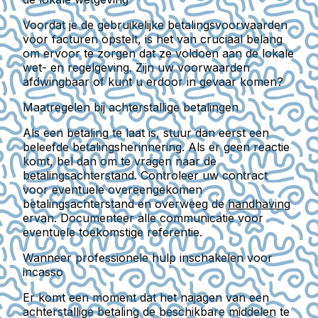
Voordat je de gebruikelijke betalingsvoorwaarden
voor facturen opstelt, is het van cruciaal belang
om ervoor te zorgen dat ze voldoen aan de lokale
wet- en regelgeving. Zijn uw voorwaarden
afdwingbaar of kunt u erdoor in gevaar komen?
Maatregelen bij achterstallige betalingen
Als een betaling te laat is, stuur dan eerst een
beleefde betalingsherinnering. Als er geen reactie
komt, bel dan om te vragen naar de
betalingsachterstand. Controleer uw contract
voor eventuele overeengekomen
betalingsachterstand en overweeg de
handhaving
ervan. Documenteer alle communicatie voor
eventuele toekomstige referentie.
Wanneer professionele hulp inschakelen voor
incasso
Er komt een moment dat het najagen van een
achterstallige betaling de beschikbare middelen te