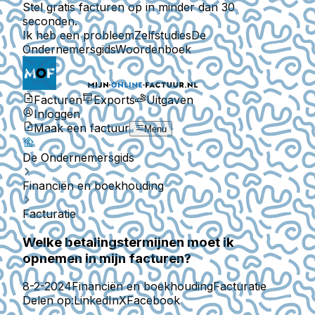
Stel gratis facturen op in minder dan 30
seconden.
Ik heb een probleem
Zelfstudies
De
Ondernemersgids
Woordenboek
Facturen
Exports
Uitgaven
Inloggen
Maak een factuur
Menu
De Ondernemersgids
Financiën en boekhouding
Facturatie
Welke betalingstermijnen moet ik
opnemen in mijn facturen?
8-2-2024
Financiën en boekhouding
Facturatie
Delen op:
LinkedIn
X
Facebook