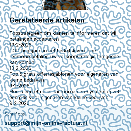
Gerelateerde artikelen
Topstrategieën om klanten te informeren dat wij
betalingen accepteren
19-2-2026
COD begrijpen in het bedrijfsleven: hoe
remboursbetaling uw verkoopstrategie ten goede
kan komen
13-2-2026
Top 5 gratis offertesjablonen voor eigenaren van
kleine bedrijven
9-2-2026
Hoe u een effectief factuurnamen-systeem opzet:
een gids voor eigenaren van kleine bedrijven
9-2-2026
Schrijf ons
support@mijn-online-factuur.nl