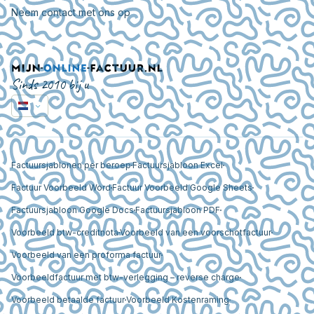
Neem contact met ons op
Sinds 2010 bij u
Factuursjablonen per beroep
Factuursjabloon Excel
Factuur Voorbeeld Word
Factuur Voorbeeld Google Sheets
Factuursjabloon Google Docs
Factuursjabloon PDF
Voorbeeld btw-creditnota
Voorbeeld van een voorschotfactuur
Voorbeeld van een proforma factuur
Voorbeeldfactuur met btw-verlegging – reverse charge
Voorbeeld betaalde factuur
Voorbeeld Kostenraming