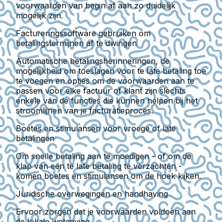
voorwaarden van begin af aan zo duidelijk
mogelijk zijn.
Factureringssoftware gebruiken om
betalingstermijnen af te dwingen
Automatische betalingsherinneringen, de
mogelijkheid om toeslagen voor te late betaling toe
te voegen en opties om de voorwaarden aan te
passen voor elke factuur of klant zijn slechts
enkele van de functies die kunnen helpen bij het
stroomlijnen van je facturatieproces.
Boetes en stimulansen voor vroege of late
betalingen
Om snelle betaling aan te moedigen - of om de
klap van een te late betaling te verzachten -
komen boetes en stimulansen om de hoek kijken.
Juridische overwegingen en handhaving
Ervoor zorgen dat je voorwaarden voldoen aan
de lokale wetgeving