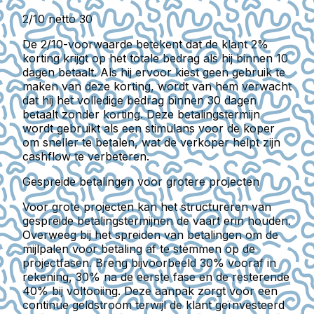
2/10 netto 30
De 2/10-voorwaarde betekent dat de klant 2%
korting krijgt op het totale bedrag als hij binnen 10
dagen betaalt. Als hij ervoor kiest geen gebruik te
maken van deze korting, wordt van hem verwacht
dat hij het volledige bedrag binnen 30 dagen
betaalt zonder korting. Deze betalingstermijn
wordt gebruikt als een stimulans voor de koper
om sneller te betalen, wat de verkoper helpt zijn
cashflow te verbeteren.
Gespreide betalingen voor grotere projecten
Voor grote projecten kan het structureren van
gespreide betalingstermijnen de vaart erin houden.
Overweeg bij het spreiden van betalingen om de
mijlpalen voor betaling af te stemmen op de
projectfasen. Breng bijvoorbeeld 30% vooraf in
rekening, 30% na de eerste fase en de resterende
40% bij voltooiing. Deze aanpak zorgt voor een
continue geldstroom terwijl de klant geïnvesteerd