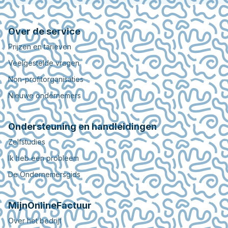
Over de service
Prijzen en tarieven
Veelgestelde vragen
Non-profitorganisaties
Nieuwe ondernemers
Ondersteuning en handleidingen
Zelfstudies
Ik heb een probleem
De Ondernemersgids
MijnOnlineFactuur
Over het bedrijf