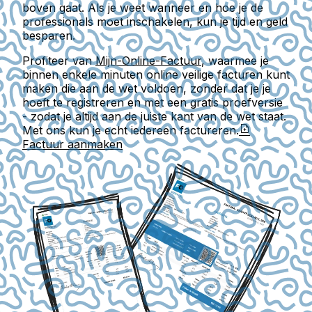
boven gaat. Als je weet wanneer en hoe je de
professionals moet inschakelen, kun je tijd en geld
besparen.
Profiteer van
Mijn-Online-Factuur
, waarmee je
binnen enkele minuten online veilige facturen kunt
maken die aan de wet voldoen, zonder dat je je
hoeft te registreren en met een gratis proefversie
- zodat je altijd aan de juiste kant van de wet staat.
Met ons kun je echt iedereen factureren.
Factuur aanmaken