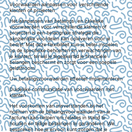
Voorwaarden aanpassen voor verschillende
klanten of projecten
Het aanpassen van betalings- en zakelijke
voorwaarden voor verschillende klanten of
projecten is een belangrijke strategie die
aanzienlijke voordelen kan opleveren voor je
bedrijf. Met deze flexibiliteit kun je beter inspelen
op de specifieke behoeften en verwachtingen van
je klanten, terwijl je tegelijkertijd je financiële
belangen beschermt en zorgt voor een soepele
geldstroom.
Uw betalingsvoorwaarden effectief implementeren
Duidelijke communicatie van voorwaarden met
klanten
Het voorkomen van misverstanden bij het
noemen van de betalingsvoorwaarden van je
facturen kan helpen om relaties in stand te
houden en tijdige betalingen te garanderen. We
bespreken hoe je ervoor kunt zorgen dat je