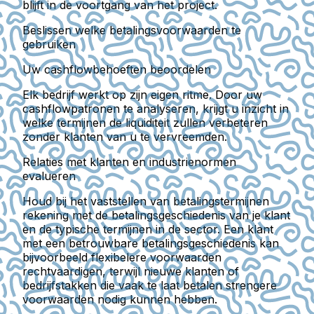
blijft in de voortgang van het project.
Beslissen welke betalingsvoorwaarden te
gebruiken
Uw cashflowbehoeften beoordelen
Elk bedrijf werkt op zijn eigen ritme. Door uw
cashflowpatronen te analyseren, krijgt u inzicht in
welke termijnen de liquiditeit zullen verbeteren
zonder klanten van u te vervreemden.
Relaties met klanten en industrienormen
evalueren
Houd bij het vaststellen van betalingstermijnen
rekening met de betalingsgeschiedenis van je klant
en de typische termijnen in de sector. Een klant
met een betrouwbare betalingsgeschiedenis kan
bijvoorbeeld flexibelere voorwaarden
rechtvaardigen, terwijl nieuwe klanten of
bedrijfstakken die vaak te laat betalen strengere
voorwaarden nodig kunnen hebben.