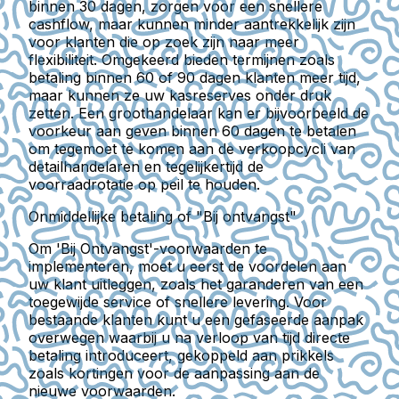
binnen 30 dagen, zorgen voor een snellere
cashflow, maar kunnen minder aantrekkelijk zijn
voor klanten die op zoek zijn naar meer
flexibiliteit. Omgekeerd bieden termijnen zoals
betaling binnen 60 of 90 dagen klanten meer tijd,
maar kunnen ze uw kasreserves onder druk
zetten. Een groothandelaar kan er bijvoorbeeld de
voorkeur aan geven binnen 60 dagen te betalen
om tegemoet te komen aan de verkoopcycli van
detailhandelaren en tegelijkertijd de
voorraadrotatie op peil te houden.
Onmiddellijke betaling of "Bij ontvangst"
Om 'Bij Ontvangst'-voorwaarden te
implementeren, moet u eerst de voordelen aan
uw klant uitleggen, zoals het garanderen van een
toegewijde service of snellere levering. Voor
bestaande klanten kunt u een gefaseerde aanpak
overwegen waarbij u na verloop van tijd directe
betaling introduceert, gekoppeld aan prikkels
zoals kortingen voor de aanpassing aan de
nieuwe voorwaarden.