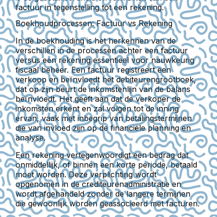
factuur in tegenstelling tot een rekening.
Boekhoudprocessen: Factuur vs Rekening
In de boekhouding is het herkennen van de
verschillen in de processen achter een factuur
versus een rekening essentieel voor nauwkeurig
fiscaal beheer. Een factuur registreert een
verkoop en beïnvloedt het debiteurengrootboek,
dat op zijn beurt de inkomstenlijn van de balans
beïnvloedt. Het geeft aan dat de verkoper de
inkomsten erkent en zal volgen tot de inning
ervan, vaak met inbegrip van betalingstermijnen
die van invloed zijn op de financiële planning en
analyse.
Een rekening vertegenwoordigt een bedrag dat
onmiddellijk, of binnen een korte periode, betaald
moet worden. Deze verplichting wordt
opgenomen in de crediteurenadministratie en
wordt afgehandeld zonder de langere termijnen
die gewoonlijk worden geassocieerd met facturen.