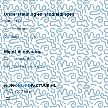
Ondersteuning en handleidingen
Zelfstudies
Ik heb een probleem
De Ondernemersgids
MijnOnlineFactuur
Over het bedrijf
Neem contact met ons op
Sinds 2010 bij u