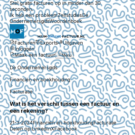
Stel gratis facturen op in minder dan 30
seconden.
Ik heb een probleem
Zelfstudies
De
Ondernemersgids
Woordenboek
Facturen
Exports
Uitgaven
Inloggen
Maak een factuur
Menu
De Ondernemersgids
Financiën en boekhouding
Facturatie
Wat is het verschil tussen een factuur en
een rekening?
21-3-2024
Financiën en boekhouding
Facturatie
Delen op:
LinkedIn
X
Facebook