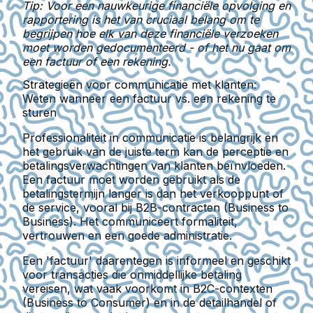
Tip: Voor een nauwkeurige financiële opvolging en
rapportering is het van cruciaal belang om te
begrijpen hoe elk van deze financiële verzoeken
moet worden gedocumenteerd - of het nu gaat om
een factuur of een rekening.
Strategieën voor communicatie met klanten:
Weten wanneer een factuur vs. een rekening te
sturen
Professionaliteit in communicatie is belangrijk en
het gebruik van de juiste term kan de perceptie en
betalingsverwachtingen van klanten beïnvloeden.
Een factuur moet worden gebruikt als de
betalingstermijn langer is dan het verkooppunt of
de service, vooral bij B2B-contracten (Business to
Business). Het communiceert formaliteit,
vertrouwen en een goede administratie.
Een 'factuur' daarentegen is informeel en geschikt
voor transacties die onmiddellijke betaling
vereisen, wat vaak voorkomt in B2C-contexten
(Business to Consumer) en in de detailhandel of