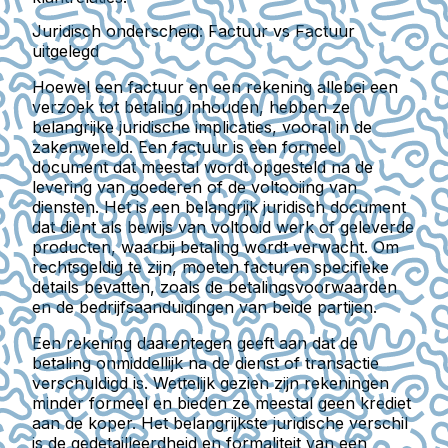
Juridisch onderscheid: Factuur vs Factuur
uitgelegd
Hoewel een factuur en een rekening allebei een
verzoek tot betaling inhouden, hebben ze
belangrijke juridische implicaties, vooral in de
zakenwereld. Een factuur is een formeel
document dat meestal wordt opgesteld na de
levering van goederen of de voltooiing van
diensten. Het is een belangrijk juridisch document
dat dient als bewijs van voltooid werk of geleverde
producten, waarbij betaling wordt verwacht. Om
rechtsgeldig te zijn, moeten facturen specifieke
details bevatten, zoals de betalingsvoorwaarden
en de bedrijfsaanduidingen van beide partijen.
Een rekening daarentegen geeft aan dat de
betaling onmiddellijk na de dienst of transactie
verschuldigd is. Wettelijk gezien zijn rekeningen
minder formeel en bieden ze meestal geen krediet
aan de koper. Het belangrijkste juridische verschil
is de gedetailleerdheid en formaliteit van een