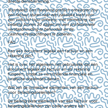
directe dienstverlening.
Voorbeeld: Een freelance grafisch ontwerper zou
een factuur sturen naar een zakelijke klant voor
een voltooid logo-ontwerp, met vermelding van
betaling binnen 30 dagen om een professionele
verstandhouding te behouden en de
cashflowverwachtingen te beheren.
FAQ
Kan een document tegelijk een factuur en een
rekening zijn?
Het is over het algemeen niet gebruikelijk dat één
document tegelijk als factuur en als rekening
fungeert, omdat ze verschillende financiële en
juridische doeleinden dienen.
Wat zijn de onmisbare elementen van een factuur
voor belastingdoeleinden?
De belangrijkste elementen van een factuur voor
belastingdoeleinden zijn onder andere een