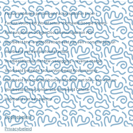
Factuursjablonen per beroep
Factuursjabloon Excel
Factuur Voorbeeld Word
Factuur Voorbeeld Google Sheets
Factuursjabloon Google Docs
Factuursjabloon PDF
Voorbeeld btw-creditnota
Voorbeeld van een voorschotfactuur
Voorbeeld van een proforma factuur
Voorbeeldfactuur met btw-verlegging – reverse charge
Voorbeeld betaalde factuur
Voorbeeld Kostenraming
Voorbeeld Inkooporder
Voorbeeldfactuur met btw – btw-factuur
Voorbeeldfactuur zonder btw
Voorbeeld Offerte
Voorbeeld van een pakbon
Cookiebeleid
Privacybeleid