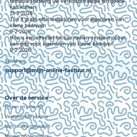
remboursbetaling uw verkoopstrategie ten goede
kan komen
13-2-2026
Top 5 gratis offertesjablonen voor eigenaren van
kleine bedrijven
9-2-2026
Hoe u een effectief factuurnamen-systeem opzet:
een gids voor eigenaren van kleine bedrijven
9-2-2026
Schrijf ons
support@mijn-online-factuur.nl
Over de service
Prijzen en tarieven
Veelgestelde vragen
Non-profitorganisaties
Nieuwe ondernemers