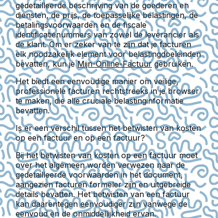
gedetailleerde beschrijving van de goederen en
diensten, de prijs, de toepasselijke belastingen, de
betalingsvoorwaarden en de fiscale
identificatienummers van zowel de leverancier als
de klant. Om er zeker van te zijn dat je facturen
elk noodzakelijk element voor belastingdoeleinden
bevatten, kun je
Mijn-Online-Factuur
gebruiken.
Het biedt een eenvoudige manier om veilige,
professionele facturen rechtstreeks in je browser
te maken, die alle cruciale belastinginformatie
bevatten.
Is er een verschil tussen het betwisten van kosten
op een factuur en op een factuur?
Bij het betwisten van kosten op een factuur moet
over het algemeen worden verwezen naar de
gedetailleerde voorwaarden in het document,
aangezien facturen formeler zijn en uitgebreide
details bevatten. Het betwisten van een factuur
kan daarentegen eenvoudiger zijn vanwege de
eenvoud en de onmiddellijkheid ervan.