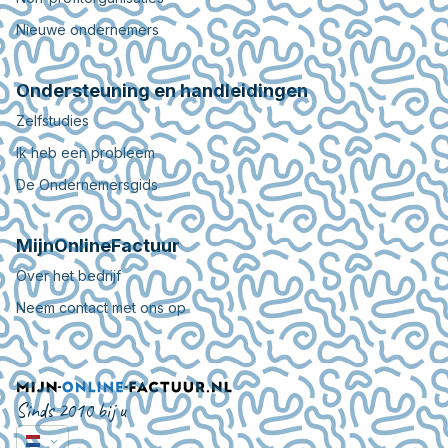
Nieuwe ondernemers
Ondersteuning en handleidingen
Zelfstudies
Ik heb een probleem
De Ondernemersgids
MijnOnlineFactuur
Over het bedrijf
Neem contact met ons op
Sinds 2010 bij u