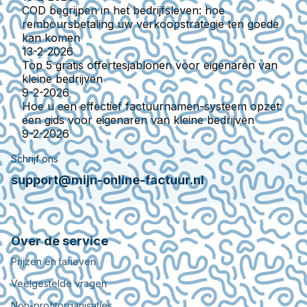
COD begrijpen in het bedrijfsleven: hoe
remboursbetaling uw verkoopstrategie ten goede
kan komen
13-2-2026
Top 5 gratis offertesjablonen voor eigenaren van
kleine bedrijven
9-2-2026
Hoe u een effectief factuurnamen-systeem opzet:
een gids voor eigenaren van kleine bedrijven
9-2-2026
Schrijf ons
support@mijn-online-factuur.nl
Over de service
Prijzen en tarieven
Veelgestelde vragen
Non-profitorganisaties