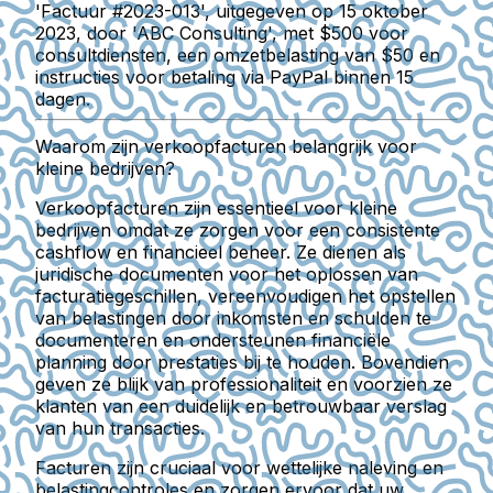
'Factuur #2023-013', uitgegeven op 15 oktober
2023, door 'ABC Consulting', met $500 voor
consultdiensten, een omzetbelasting van $50 en
instructies voor betaling via PayPal binnen 15
dagen.
Waarom zijn verkoopfacturen belangrijk voor
kleine bedrijven?
Verkoopfacturen zijn essentieel voor kleine
bedrijven omdat ze zorgen voor een consistente
cashflow en financieel beheer. Ze dienen als
juridische documenten voor het oplossen van
facturatiegeschillen, vereenvoudigen het opstellen
van belastingen door inkomsten en schulden te
documenteren en ondersteunen financiële
planning door prestaties bij te houden. Bovendien
geven ze blijk van professionaliteit en voorzien ze
klanten van een duidelijk en betrouwbaar verslag
van hun transacties.
Facturen zijn cruciaal voor wettelijke naleving en
belastingcontroles en zorgen ervoor dat uw