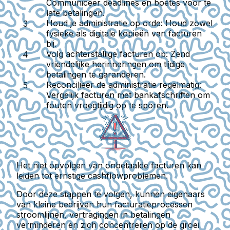
Communiceer deadlines en boetes voor te
late betalingen.
Houd je administratie op orde
: Houd zowel
fysieke als digitale kopieën van facturen
bij.
Volg achterstallige facturen op
: Zend
vriendelijke herinneringen om tijdige
betalingen te garanderen.
Reconcilieer de administratie regelmatig
:
Vergelijk facturen met bankafschriften om
fouten vroegtijdig op te sporen.
Het niet opvolgen van onbetaalde facturen kan
leiden tot ernstige cashflowproblemen.
Door deze stappen te volgen, kunnen eigenaars
van kleine bedrijven hun facturatieprocessen
stroomlijnen, vertragingen in betalingen
verminderen en zich concentreren op de groei