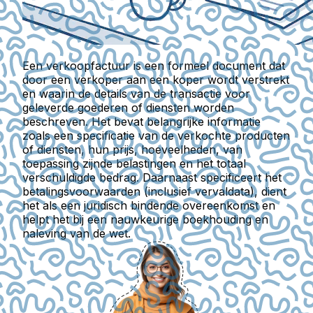
Een verkoopfactuur is een formeel document dat
door een verkoper aan een koper wordt verstrekt
en waarin de details van de transactie voor
geleverde goederen of diensten worden
beschreven. Het bevat belangrijke informatie
zoals een specificatie van de verkochte producten
of diensten, hun prijs, hoeveelheden, van
toepassing zijnde belastingen en het totaal
verschuldigde bedrag. Daarnaast specificeert het
betalingsvoorwaarden (inclusief vervaldata), dient
het als een juridisch bindende overeenkomst en
helpt het bij een nauwkeurige boekhouding en
naleving van de wet.