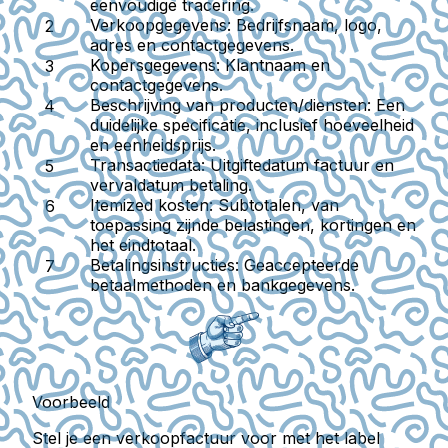
eenvoudige tracering.
Verkoopgegevens
: Bedrijfsnaam, logo,
adres en contactgegevens.
Kopersgegevens
: Klantnaam en
contactgegevens.
Beschrijving van producten/diensten
: Een
duidelijke specificatie, inclusief hoeveelheid
en eenheidsprijs.
Transactiedata
: Uitgiftedatum factuur en
vervaldatum betaling.
Itemized kosten
: Subtotalen, van
toepassing zijnde belastingen, kortingen en
het eindtotaal.
Betalingsinstructies
: Geaccepteerde
betaalmethoden en bankgegevens.
Voorbeeld
Stel je een verkoopfactuur voor met het label