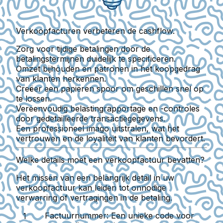
Verkoopfacturen verbeteren de cashflow.
Zorg voor tijdige betalingen door de
betalingstermijnen duidelijk te specificeren.
Omzet bijhouden en patronen in het koopgedrag
van klanten herkennen.
Creëer een papieren spoor om geschillen snel op
te lossen.
Vereenvoudig belastingrapportage en -controles
door gedetailleerde transactiegegevens.
Een professioneel imago uitstralen, wat het
vertrouwen en de loyaliteit van klanten bevordert.
Welke details moet een verkoopfactuur bevatten?
Het missen van een belangrijk detail in uw
verkoopfactuur kan leiden tot onnodige
verwarring of vertragingen in de betaling.
Factuurnummer
: Een unieke code voor