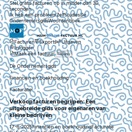
Stel gratis facturen op in minder dan 30
seconden.
Ik heb een probleem
Zelfstudies
De
Ondernemersgids
Woordenboek
Facturen
Exports
Uitgaven
Inloggen
Maak een factuur
Menu
De Ondernemersgids
Financiën en boekhouding
Facturatie
Verkoopfacturen begrijpen: Een
uitgebreide gids voor eigenaren van
kleine bedrijven
17-6-2025
Financiën en boekhouding
Facturatie