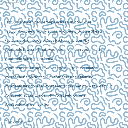
Factuursjablonen per beroep
Factuursjabloon Excel
Factuur Voorbeeld Word
Factuur Voorbeeld Google Sheets
Factuursjabloon Google Docs
Factuursjabloon PDF
Voorbeeld btw-creditnota
Voorbeeld van een voorschotfactuur
Voorbeeld van een proforma factuur
Voorbeeldfactuur met btw-verlegging – reverse charge
Voorbeeld betaalde factuur
Voorbeeld Kostenraming
Voorbeeld Inkooporder
Voorbeeldfactuur met btw – btw-factuur
Voorbeeldfactuur zonder btw
Voorbeeld Offerte
Voorbeeld van een pakbon
Cookiebeleid