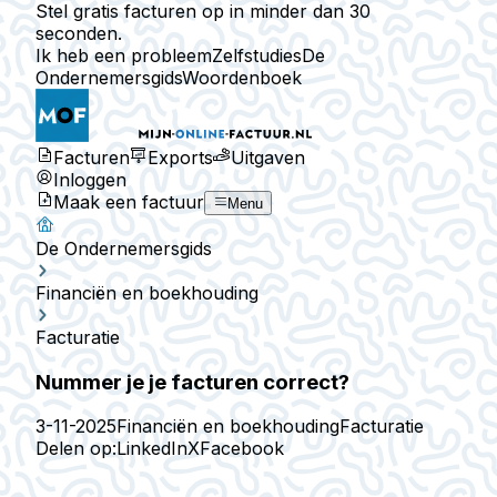
Stel gratis facturen op in minder dan 30
seconden.
Ik heb een probleem
Zelfstudies
De
Ondernemersgids
Woordenboek
Facturen
Exports
Uitgaven
Inloggen
Maak een factuur
Menu
De Ondernemersgids
Financiën en boekhouding
Facturatie
Nummer je je facturen correct?
3-11-2025
Financiën en boekhouding
Facturatie
Delen op:
LinkedIn
X
Facebook