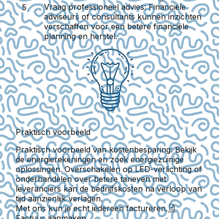
Vraag professioneel advies:
Financiële
adviseurs of consultants kunnen inzichten
verschaffen voor een betere financiële
planning en herstel.
Praktisch voorbeeld
Praktisch voorbeeld van kostenbesparing: Bekijk
de energierekeningen en zoek energiezuinige
oplossingen. Overschakelen op LED-verlichting of
onderhandelen over betere tarieven met
leveranciers kan de bedrijfskosten na verloop van
tijd aanzienlijk verlagen.
Met ons kun je echt iedereen factureren.
Factuur aanmaken