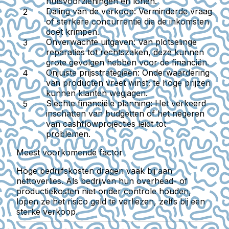
nutsvoorzieningen en lonen.
Daling van de verkoop:
Verminderde vraag
of sterkere concurrentie die de inkomsten
doet krimpen.
Onverwachte uitgaven:
Van plotselinge
reparaties tot rechtszaken, deze kunnen
grote gevolgen hebben voor de financiën.
Onjuiste prijsstrategieën:
Onderwaardering
van producten vreet winst; te hoge prijzen
kunnen klanten wegjagen.
Slechte financiële planning:
Het verkeerd
inschatten van budgetten of het negeren
van cashflowprojecties leidt tot
problemen.
Meest voorkomende factor
Hoge bedrijfskosten dragen vaak bij aan
nettoverlies. Als bedrijven hun overhead- of
productiekosten niet onder controle houden,
lopen ze het risico geld te verliezen, zelfs bij een
sterke verkoop.