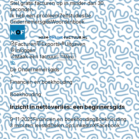
Stel gratis facturen op in minder dan 30
seconden.
Ik heb een probleem
Zelfstudies
De
Ondernemersgids
Woordenboek
Facturen
Exports
Uitgaven
Inloggen
Maak een factuur
Menu
De Ondernemersgids
Financiën en boekhouding
Boekhouding
Inzicht in nettoverlies: een beginnersgids
9-11-2025
Financiën en boekhouding
Boekhouding
3 minuten leestijd
Delen op:
LinkedIn
X
Facebook