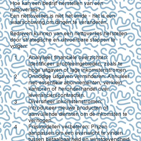
Hoe kan een bedrijf herstellen van een
nettoverlies?
Een nettoverlies is niet het einde - het is een
waarschuwing om dingen te veranderen.
Bedrijven kunnen van een nettoverlies herstellen
door strategische en uitvoerbare stappen te
volgen:
Analyseer financiële overzichten:
Identificeer probleemgebieden, zoals te
hoge uitgaven of lage inkomstenstromen.
Onnodige uitgaven verminderen:
Annuleer
niet-essentiële abonnementen, verklein
kantoren of heronderhandel over
leverancierscontracten.
Diversifieer inkomstenstromen:
Introduceer nieuwe producten of
aanvullende diensten om de inkomsten te
verhogen.
Prijsmodellen verbeteren:
Prijzen
aanpassen om een evenwicht te vinden
tussen betaalbaarheid en winstgevendheid.