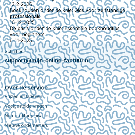
13-2-2026
Boekhouden onder de knie: Gids voor zelfstandige
professionals
16-12-2025
De basis onder de knie: Essentiële boekhoudtips
voor beginners
6-11-2025
Schrijf ons
support@mijn-online-factuur.nl
Over de service
Prijzen en tarieven
Veelgestelde vragen
Non-profitorganisaties
Nieuwe ondernemers