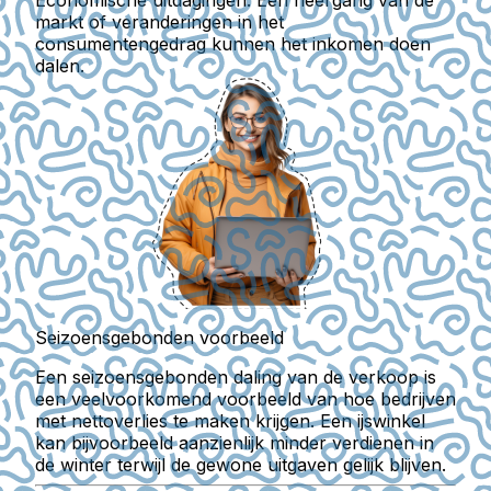
markt of veranderingen in het
consumentengedrag kunnen het inkomen doen
dalen.
Seizoensgebonden voorbeeld
Een seizoensgebonden daling van de verkoop is
een veelvoorkomend voorbeeld van hoe bedrijven
met nettoverlies te maken krijgen. Een ijswinkel
kan bijvoorbeeld aanzienlijk minder verdienen in
de winter terwijl de gewone uitgaven gelijk blijven.