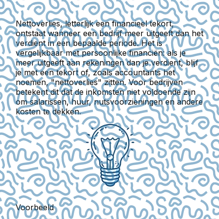
Nettoverlies, letterlijk een financieel tekort,
ontstaat wanneer een bedrijf meer uitgeeft dan het
verdient in een bepaalde periode. Het is
vergelijkbaar met persoonlijke financiën: als je
meer uitgeeft aan rekeningen dan je verdient, blijf
je met een tekort of, zoals accountants het
noemen, "nettoverlies" zitten. Voor bedrijven
betekent dit dat de inkomsten niet voldoende zijn
om salarissen, huur, nutsvoorzieningen en andere
kosten te dekken.
Voorbeeld