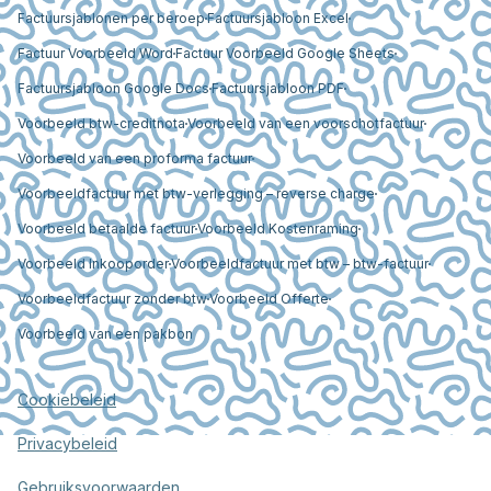
Factuursjablonen per beroep
Factuursjabloon Excel
Factuur Voorbeeld Word
Factuur Voorbeeld Google Sheets
Factuursjabloon Google Docs
Factuursjabloon PDF
Voorbeeld btw-creditnota
Voorbeeld van een voorschotfactuur
Voorbeeld van een proforma factuur
Voorbeeldfactuur met btw-verlegging – reverse charge
Voorbeeld betaalde factuur
Voorbeeld Kostenraming
Voorbeeld Inkooporder
Voorbeeldfactuur met btw – btw-factuur
Voorbeeldfactuur zonder btw
Voorbeeld Offerte
Voorbeeld van een pakbon
Cookiebeleid
Privacybeleid
Gebruiksvoorwaarden