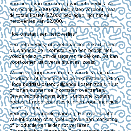
Voorbeeld van berekening van nettoverlies: Als
een bedrijf $5.000 aan inkomsten verdient, maar
de totale kosten $7.000 bedragen, lijdt het een
nettoverlies van $2.000.
Hoe ontstaat een nettoverlies?
Een nettoverlies, oftewel financieel tekort, treedt
op wanneer de inkomsten van een bedrijf niet
voldoende zijn om de uitgaven te dekken. Dit kan
voortkomen uit diverse situaties, zoals:
Weinig verkoop:
Een afname van de vraag naar
producten of diensten kan de inkomsten drukken.
Hoge bedrijfskosten:
Stijgende kosten zoals huur
of lonen kunnen de inkomsten overtreffen.
Onverwachte tegenslagen:
Juridische kosten,
boetes of noodreparaties kunnen voor financiële
lasten zorgen.
Verkeerde financiële planning:
Het overschatten
van inkomsten of te veel uitgeven aan marketing
of productie kan leiden tot verliezen.
Economische uitdagingen:
Een neergang van de