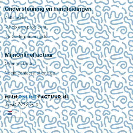
Ondersteuning en handleidingen
Zelfstudies
Ik heb een probleem
De Ondernemersgids
MijnOnlineFactuur
Over het bedrijf
Neem contact met ons op
Sinds 2010 bij u