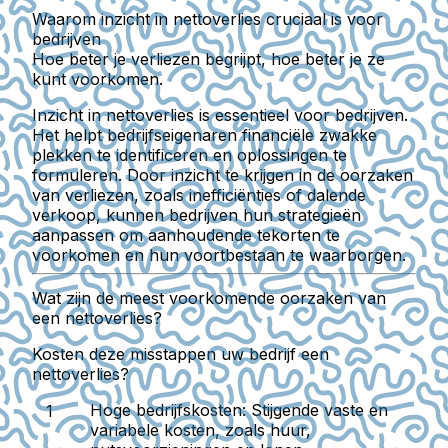
Waarom inzicht in nettoverlies cruciaal is voor
bedrijven
Hoe beter je verliezen begrijpt, hoe beter je ze
kunt voorkomen.
Inzicht in nettoverlies is essentieel voor bedrijven.
Het helpt bedrijfseigenaren financiële zwakke
plekken te identificeren en oplossingen te
formuleren. Door inzicht te krijgen in de oorzaken
van verliezen, zoals inefficiënties of dalende
verkoop, kunnen bedrijven hun strategieën
aanpassen om aanhoudende tekorten te
voorkomen en hun voortbestaan te waarborgen.
Wat zijn de meest voorkomende oorzaken van
een nettoverlies?
Kosten deze misstappen uw bedrijf een
nettoverlies?
Hoge bedrijfskosten:
Stijgende vaste en
variabele kosten, zoals huur,