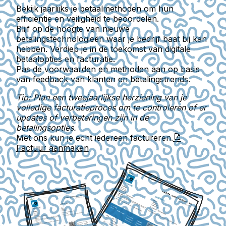
Bekijk jaarlijks je betaalmethoden om hun
efficiëntie en veiligheid te beoordelen.
Blijf op de hoogte van nieuwe
betalingstechnologieën waar je bedrijf baat bij kan
hebben. Verdiep je in de toekomst van digitale
betaalopties en facturatie.
Pas de voorwaarden en methoden aan op basis
van feedback van klanten en betalingstrends.
Tip: Plan een tweejaarlijkse herziening van je
volledige facturatieproces om te controleren of er
updates of verbeteringen zijn in de
betalingsopties.
Met ons kun je echt iedereen factureren.
Factuur aanmaken