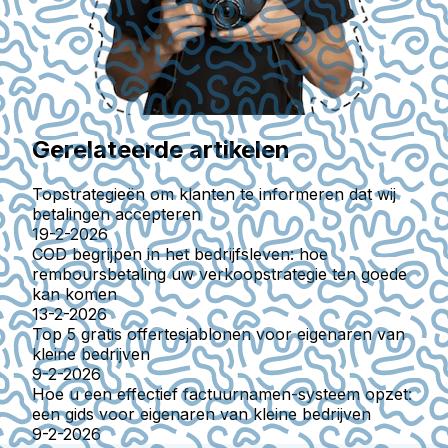
Gerelateerde artikelen
Topstrategieën om klanten te informeren dat wij
betalingen accepteren
19-2-2026
COD begrijpen in het bedrijfsleven: hoe
remboursbetaling uw verkoopstrategie ten goede
kan komen
13-2-2026
Top 5 gratis offertesjablonen voor eigenaren van
kleine bedrijven
9-2-2026
Hoe u een effectief factuurnamen-systeem opzet:
een gids voor eigenaren van kleine bedrijven
9-2-2026