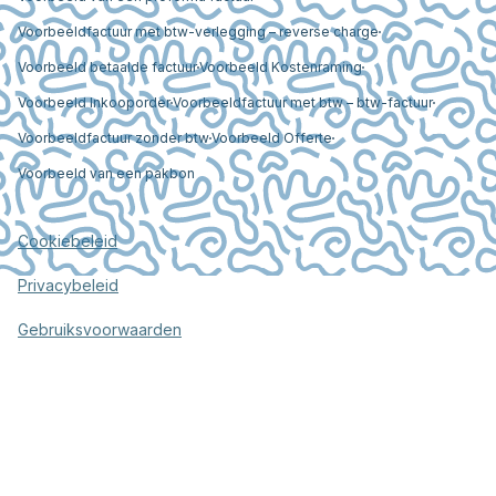
Voorbeeldfactuur met btw-verlegging – reverse charge
Voorbeeld betaalde factuur
Voorbeeld Kostenraming
Voorbeeld Inkooporder
Voorbeeldfactuur met btw – btw-factuur
Voorbeeldfactuur zonder btw
Voorbeeld Offerte
Voorbeeld van een pakbon
Cookiebeleid
Privacybeleid
Gebruiksvoorwaarden