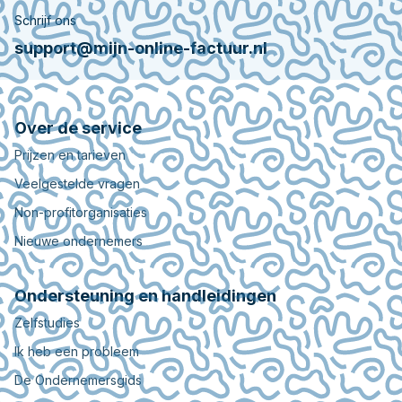
Schrijf ons
support@mijn-online-factuur.nl
Over de service
Prijzen en tarieven
Veelgestelde vragen
Non-profitorganisaties
Nieuwe ondernemers
Ondersteuning en handleidingen
Zelfstudies
Ik heb een probleem
De Ondernemersgids