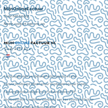
MijnOnlineFactuur
Over het bedrijf
Neem contact met ons op
Sinds 2010 bij u
Factuursjablonen per beroep
Factuursjabloon Excel
Factuur Voorbeeld Word
Factuur Voorbeeld Google Sheets
Factuursjabloon Google Docs
Factuursjabloon PDF
Voorbeeld btw-creditnota
Voorbeeld van een voorschotfactuur
Voorbeeld van een proforma factuur