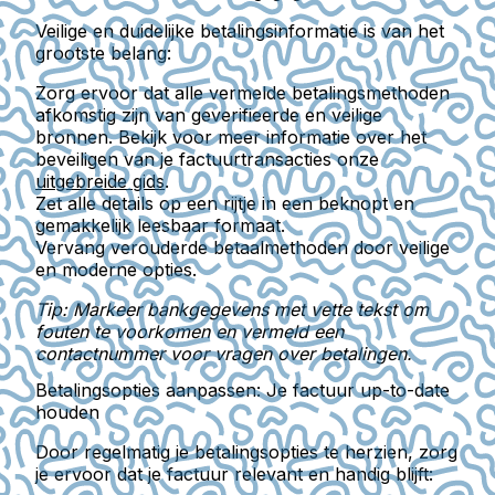
Veilige en duidelijke betalingsinformatie is van het
grootste belang:
Zorg ervoor dat alle vermelde betalingsmethoden
afkomstig zijn van geverifieerde en veilige
bronnen. Bekijk voor meer informatie over het
beveiligen van je factuurtransacties onze
uitgebreide gids
.
Zet alle details op een rijtje in een beknopt en
gemakkelijk leesbaar formaat.
Vervang verouderde betaalmethoden door veilige
en moderne opties.
Tip: Markeer bankgegevens met vette tekst om
fouten te voorkomen en vermeld een
contactnummer voor vragen over betalingen.
Betalingsopties aanpassen: Je factuur up-to-date
houden
Door regelmatig je betalingsopties te herzien, zorg
je ervoor dat je factuur relevant en handig blijft: