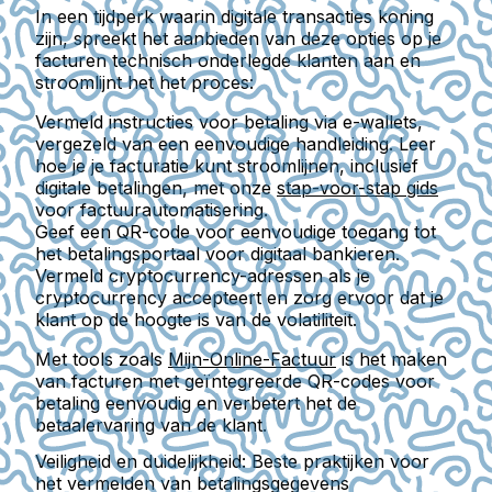
In een tijdperk waarin digitale transacties koning
zijn, spreekt het aanbieden van deze opties op je
facturen technisch onderlegde klanten aan en
stroomlijnt het het proces:
Vermeld instructies voor betaling via e-wallets,
vergezeld van een eenvoudige handleiding. Leer
hoe je je facturatie kunt stroomlijnen, inclusief
digitale betalingen, met onze
stap-voor-stap gids
voor factuurautomatisering.
Geef een QR-code voor eenvoudige toegang tot
het betalingsportaal voor digitaal bankieren.
Vermeld cryptocurrency-adressen als je
cryptocurrency accepteert en zorg ervoor dat je
klant op de hoogte is van de volatiliteit.
Met tools zoals
Mijn-Online-Factuur
is het maken
van facturen met geïntegreerde QR-codes voor
betaling eenvoudig en verbetert het de
betaalervaring van de klant.
Veiligheid en duidelijkheid: Beste praktijken voor
het vermelden van betalingsgegevens