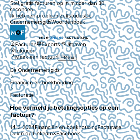
Stel gratis facturen op in minder dan 30
seconden.
Ik heb een probleem
Zelfstudies
De
Ondernemersgids
Woordenboek
Facturen
Exports
Uitgaven
Inloggen
Maak een factuur
Menu
De Ondernemersgids
Financiën en boekhouding
Facturatie
Hoe vermeld je betalingsopties op een
factuur?
14-3-2024
Financiën en boekhouding
Facturatie
Delen op:
LinkedIn
X
Facebook