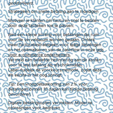
gedetailleerd.
Strategieën om snelle betaling aan te moedigen
Motiveer je klanten om facturen snel te betalen
door deze tactieken toe te passen:
Bied een kleine korting voor betalingen die ruim
voor de vervaldatum worden gedaan. Ontdek
meer facturatiestrategieën voor tijdige betalingen
en het optimaliseren van de cashflow in onze
gids
voor e-commerce ondernemers
.
Vermeld een beleefde herinnering aan de kosten
voor te late betaling als afschrikmiddel.
Label duidelijk de voorkeursmethode, zodat deze
als eerste in het oog springt.
Tip: Een vroegbetaalkorting van 2% voor
betalingen binnen 10 dagen kan tijdige betaling
bevorderen.
Digitale betalingsopties vermelden: Moderne
oplossingen voor bedrijven