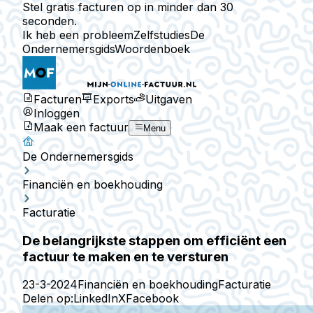
Stel gratis facturen op in minder dan 30
seconden.
Ik heb een probleem
Zelfstudies
De
Ondernemersgids
Woordenboek
Facturen
Exports
Uitgaven
Inloggen
Maak een factuur
Menu
De Ondernemersgids
Financiën en boekhouding
Facturatie
De belangrijkste stappen om efficiënt een
factuur te maken en te versturen
23-3-2024
Financiën en boekhouding
Facturatie
Delen op:
LinkedIn
X
Facebook