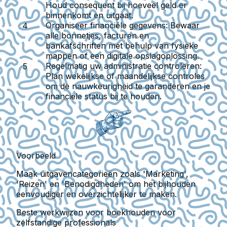
Houd consequent bij hoeveel geld er
binnenkomt en uitgaat.
Organiseer financiële gegevens:
Bewaar
alle bonnetjes, facturen en
bankafschriften met behulp van fysieke
mappen of een digitale opslagoplossing.
Regelmatig uw administratie controleren:
Plan wekelijkse of maandelijkse controles
om de nauwkeurigheid te garanderen en je
financiële status bij te houden.
Voorbeeld
Maak uitgavencategorieën zoals 'Marketing',
'Reizen' en 'Benodigdheden' om het bijhouden
eenvoudiger en overzichtelijker te maken.
Beste werkwijzen voor boekhouden voor
zelfstandige professionals