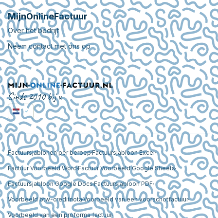
MijnOnlineFactuur
Over het bedrijf
Neem contact met ons op
Sinds 2010 bij u
Factuursjablonen per beroep
Factuursjabloon Excel
Factuur Voorbeeld Word
Factuur Voorbeeld Google Sheets
Factuursjabloon Google Docs
Factuursjabloon PDF
Voorbeeld btw-creditnota
Voorbeeld van een voorschotfactuur
Voorbeeld van een proforma factuur