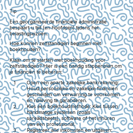
Tip
Een georganiseerde financiële administratie
bespaart u tijd (en hoofdpijn) tijdens het
belastingseizoen.
Hoe kunnen zelfstandigen beginnen met
boekhouden?
Klaar om te starten met boekhouding voor
zelfstandigen? Hier is een handig stappenplan om
je financiën te beheren:
Open een aparte zakelijke bankrekening:
Houd persoonlijke en zakelijke financiën
gescheiden om verwarring te voorkomen
en naleving te garanderen.
Kies een boekhoudmethode:
Kies tussen
handmatige systemen (zoals
spreadsheets), software of het inhuren
van een professional.
Registreer alle inkomsten en uitgaven: