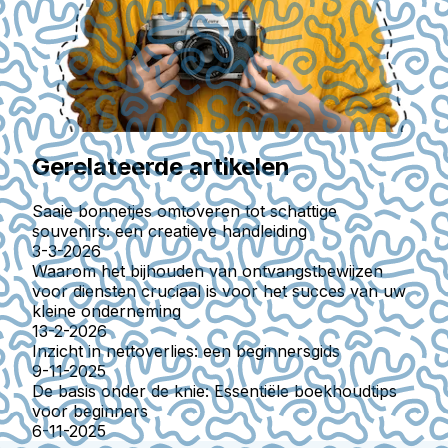
Gerelateerde artikelen
Saaie bonnetjes omtoveren tot schattige
souvenirs: een creatieve handleiding
3-3-2026
Waarom het bijhouden van ontvangstbewijzen
voor diensten cruciaal is voor het succes van uw
kleine onderneming
13-2-2026
Inzicht in nettoverlies: een beginnersgids
9-11-2025
De basis onder de knie: Essentiële boekhoudtips
voor beginners
6-11-2025