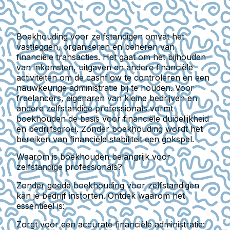
Boekhouding voor zelfstandigen omvat het
vastleggen, organiseren en beheren van
financiële transacties. Het gaat om het bijhouden
van inkomsten, uitgaven en andere financiële
activiteiten om de cashflow te controleren en een
nauwkeurige administratie bij te houden. Voor
freelancers, eigenaren van kleine bedrijven en
andere zelfstandige professionals vormt
boekhouden de basis voor financiële duidelijkheid
en bedrijfsgroei. Zonder boekhouding wordt het
bereiken van financiële stabiliteit een gokspel.
Waarom is boekhouden belangrijk voor
zelfstandige professionals?
Zonder goede boekhouding voor zelfstandigen
kan je bedrijf instorten. Ontdek waarom het
essentieel is:
Zorgt voor een accurate financiële administratie: