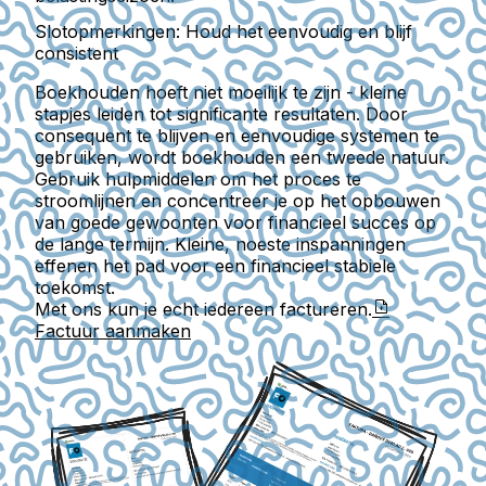
Slotopmerkingen: Houd het eenvoudig en blijf
consistent
Boekhouden hoeft niet moeilijk te zijn - kleine
stapjes leiden tot significante resultaten. Door
consequent te blijven en eenvoudige systemen te
gebruiken, wordt boekhouden een tweede natuur.
Gebruik hulpmiddelen om het proces te
stroomlijnen en concentreer je op het opbouwen
van goede gewoonten voor financieel succes op
de lange termijn. Kleine, noeste inspanningen
effenen het pad voor een financieel stabiele
toekomst.
Met ons kun je echt iedereen factureren.
Factuur aanmaken