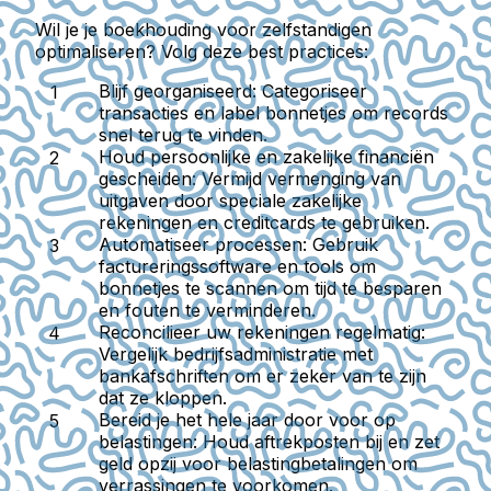
Wil je je boekhouding voor zelfstandigen
optimaliseren? Volg deze best practices:
Blijf georganiseerd:
Categoriseer
transacties en label bonnetjes om records
snel terug te vinden.
Houd persoonlijke en zakelijke financiën
gescheiden:
Vermijd vermenging van
uitgaven door speciale zakelijke
rekeningen en creditcards te gebruiken.
Automatiseer processen:
Gebruik
factureringssoftware en tools om
bonnetjes te scannen om tijd te besparen
en fouten te verminderen.
Reconcilieer uw rekeningen regelmatig:
Vergelijk bedrijfsadministratie met
bankafschriften om er zeker van te zijn
dat ze kloppen.
Bereid je het hele jaar door voor op
belastingen:
Houd aftrekposten bij en zet
geld opzij voor belastingbetalingen om
verrassingen te voorkomen.