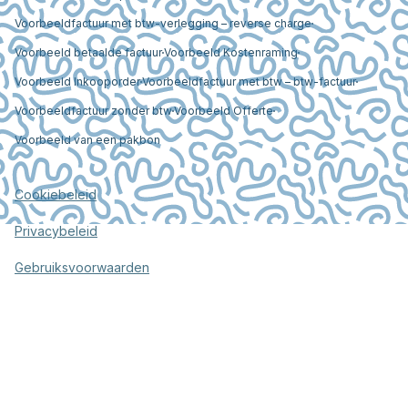
Voorbeeldfactuur met btw-verlegging – reverse charge
Voorbeeld betaalde factuur
Voorbeeld Kostenraming
Voorbeeld Inkooporder
Voorbeeldfactuur met btw – btw-factuur
Voorbeeldfactuur zonder btw
Voorbeeld Offerte
Voorbeeld van een pakbon
Cookiebeleid
Privacybeleid
Gebruiksvoorwaarden