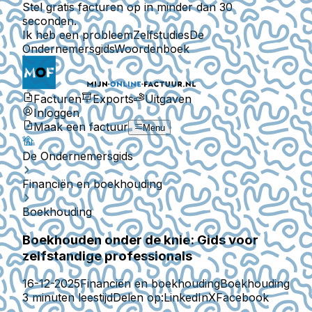
Stel gratis facturen op in minder dan 30
seconden.
Ik heb een probleem
Zelfstudies
De
Ondernemersgids
Woordenboek
Facturen
Exports
Uitgaven
Inloggen
Maak een factuur
Menu
De Ondernemersgids
Financiën en boekhouding
Boekhouding
Boekhouden onder de knie: Gids voor
zelfstandige professionals
16-12-2025
Financiën en boekhouding
Boekhouding
3 minuten leestijd
Delen op:
LinkedIn
X
Facebook