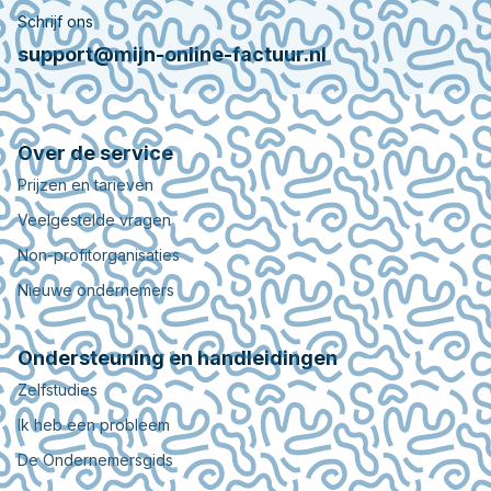
Schrijf ons
support@mijn-online-factuur.nl
Over de service
Prijzen en tarieven
Veelgestelde vragen
Non-profitorganisaties
Nieuwe ondernemers
Ondersteuning en handleidingen
Zelfstudies
Ik heb een probleem
De Ondernemersgids