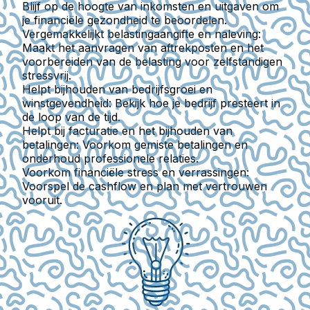
Blijf op de hoogte van inkomsten en uitgaven om
je financiële gezondheid te beoordelen.
Vergemakkelijkt belastingaangifte en naleving:
Maakt het aanvragen van aftrekposten en het
voorbereiden van de belasting voor zelfstandigen
stressvrij.
Helpt bijhouden van bedrijfsgroei en
winstgevendheid:
Bekijk hoe je bedrijf presteert in
de loop van de tijd.
Helpt bij facturatie en het bijhouden van
betalingen:
Voorkom gemiste betalingen en
onderhoud professionele relaties.
Voorkom financiële stress en verrassingen:
Voorspel de cashflow en plan met vertrouwen
vooruit.