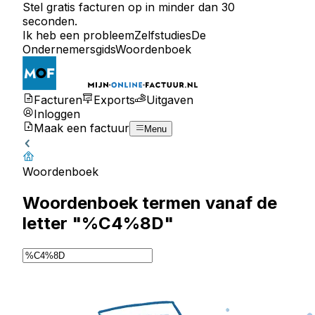
Stel gratis facturen op in minder dan 30
seconden.
Ik heb een probleem
Zelfstudies
De
Ondernemersgids
Woordenboek
Facturen
Exports
Uitgaven
Inloggen
Maak een factuur
Menu
Woordenboek
Woordenboek termen vanaf de
letter "%C4%8D"